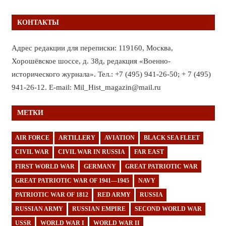
КОНТАКТЫ
Адрес редакции для переписки: 119160, Москва,
Хорошёвское шоссе, д. 38д, редакция «Военно-
исторического журнала». Тел.: +7 (495) 941-26-50; + 7 (495)
941-26-12. E-mail: Mil_Hist_magazin@mail.ru
МЕТКИ
AIR FORCE
ARTILLERY
AVIATION
BLACK SEA FLEET
CIVIL WAR
CIVIL WAR IN RUSSIA
FAR EAST
FIRST WORLD WAR
GERMANY
GREAT PATRIOTIC WAR
GREAT PATRIOTIC WAR OF 1941—1945
NAVY
PATRIOTIC WAR OF 1812
RED ARMY
RUSSIA
RUSSIAN ARMY
RUSSIAN EMPIRE
SECOND WORLD WAR
USSR
WORLD WAR I
WORLD WAR II