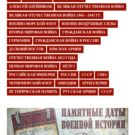
АЛЕКСЕЙ ОЛЕЙНИКОВ
ВЕЛИКАЯ ОТЕЧЕСТВЕННАЯ ВОЙНА
ВЕЛИКАЯ ОТЕЧЕСТВЕННАЯ ВОЙНА 1941—1945 ГГ.
ВОЕННО-МОРСКОЙ ФЛОТ
ВОЕННО-ВОЗДУШНЫЕ СИЛЫ
ВТОРАЯ МИРОВАЯ ВОЙНА
ГРАЖДАНСКАЯ ВОЙНА
ГЕРМАНИЯ
ГРАЖДАНСКАЯ ВОЙНА В РОССИИ
ДАЛЬНИЙ ВОСТОК
КРАСНАЯ АРМИЯ
ОТЕЧЕСТВЕННАЯ ВОЙНА 1812 ГОДА
ПЕРВАЯ МИРОВАЯ ВОЙНА
ПЁТР I
РОССИЙСКАЯ ИМПЕРИЯ
РОССИЯ
СССР
США
ЧЕРНОМОРСКИЙ ФЛОТ
АВИАЦИЯ
АРТИЛЛЕРИЯ
ИСТОРИЧЕСКАЯ ПАМЯТЬ
РУССКАЯ АРМИЯ
СССР