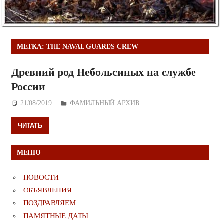
МЕТКА:
THE NAVAL GUARDS CREW
Древний род Небольсиных на службе
России
21/08/2019
Дежурный по Редакции
ФАМИЛЬНЫЙ АРХИВ
ЧИТАТЬ
МЕНЮ
НОВОСТИ
ОБЪЯВЛЕНИЯ
ПОЗДРАВЛЯЕМ
ПАМЯТНЫЕ ДАТЫ