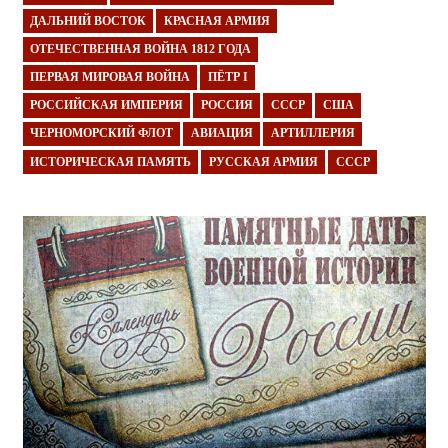
ДАЛЬНИЙ ВОСТОК
КРАСНАЯ АРМИЯ
ОТЕЧЕСТВЕННАЯ ВОЙНА 1812 ГОДА
ПЕРВАЯ МИРОВАЯ ВОЙНА
ПЁТР I
РОССИЙСКАЯ ИМПЕРИЯ
РОССИЯ
СССР
США
ЧЕРНОМОРСКИЙ ФЛОТ
АВИАЦИЯ
АРТИЛЛЕРИЯ
ИСТОРИЧЕСКАЯ ПАМЯТЬ
РУССКАЯ АРМИЯ
СССР