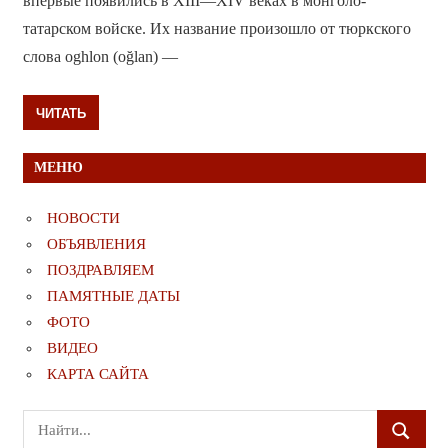
впервые появились в XIII—XIV веках в монголо-
татарском войске. Их название произошло от тюркского
слова oghlon (oğlan) —
ЧИТАТЬ
МЕНЮ
НОВОСТИ
ОБЪЯВЛЕНИЯ
ПОЗДРАВЛЯЕМ
ПАМЯТНЫЕ ДАТЫ
ФОТО
ВИДЕО
КАРТА САЙТА
Поиск
ПОИСК
для: