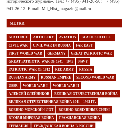
исторического журнала». Тел.: +7 (495) 941-26-50; + 7 (495)
941-26-12. E-mail: Mil_Hist_magazin@mail.ru
МЕТКИ
AIR FORCE
ARTILLERY
AVIATION
BLACK SEA FLEET
CIVIL WAR
CIVIL WAR IN RUSSIA
FAR EAST
FIRST WORLD WAR
GERMANY
GREAT PATRIOTIC WAR
GREAT PATRIOTIC WAR OF 1941—1945
NAVY
PATRIOTIC WAR OF 1812
RED ARMY
RUSSIA
RUSSIAN ARMY
RUSSIAN EMPIRE
SECOND WORLD WAR
USSR
WORLD WAR I
WORLD WAR II
АЛЕКСЕЙ ОЛЕЙНИКОВ
ВЕЛИКАЯ ОТЕЧЕСТВЕННАЯ ВОЙНА
ВЕЛИКАЯ ОТЕЧЕСТВЕННАЯ ВОЙНА 1941—1945 ГГ.
ВОЕННО-МОРСКОЙ ФЛОТ
ВОЕННО-ВОЗДУШНЫЕ СИЛЫ
ВТОРАЯ МИРОВАЯ ВОЙНА
ГРАЖДАНСКАЯ ВОЙНА
ГЕРМАНИЯ
ГРАЖДАНСКАЯ ВОЙНА В РОССИИ