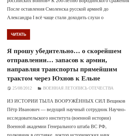
российских воинов» К 200-летию Бородинского сражения
После оставления Смоленска русской армией до
Александра I всё чаще стали доходить слухи о
ЧИТАТЬ
Я прошу убедительно… о скорейшем
отправлении… запасов к армии,
направляя транспорты прямейшим
трактом через Юхнов к Ельне
25/08/2012
Дежурный по Редакции
ВОЕННАЯ ЛЕТОПИСЬ ОТЕЧЕСТВА
ИЗ ИСТОРИИ ТЫЛА ВООРУЖЁННЫХ СИЛ Вещиков
Пётр Иванович — ведущий научный сотрудник Научно-
исследовательского института (военной истории)
Военной академии Генерального штаба ВС РФ,
полковник в отставке, доктор исторических наук,