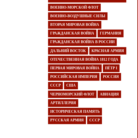
ВОЕННО-МОРСКОЙ ФЛОТ
ВОЕННО-ВОЗДУШНЫЕ СИЛЫ
ВТОРАЯ МИРОВАЯ ВОЙНА
ГРАЖДАНСКАЯ ВОЙНА
ГЕРМАНИЯ
ГРАЖДАНСКАЯ ВОЙНА В РОССИИ
ДАЛЬНИЙ ВОСТОК
КРАСНАЯ АРМИЯ
ОТЕЧЕСТВЕННАЯ ВОЙНА 1812 ГОДА
ПЕРВАЯ МИРОВАЯ ВОЙНА
ПЁТР I
РОССИЙСКАЯ ИМПЕРИЯ
РОССИЯ
СССР
США
ЧЕРНОМОРСКИЙ ФЛОТ
АВИАЦИЯ
АРТИЛЛЕРИЯ
ИСТОРИЧЕСКАЯ ПАМЯТЬ
РУССКАЯ АРМИЯ
СССР