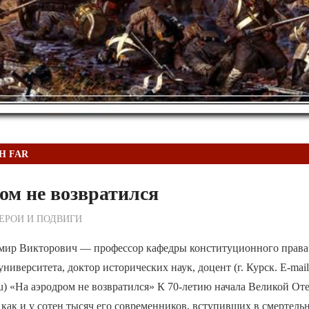
TH FAR
ом не возвратился
ежурный по Редакции
ЕРОИ И ПОДВИГИ
р Викторович — профессор кафедры конституционного права
ниверситета, доктор исторических наук, доцент (г. Курск. E-mail
u) «На аэродром не возвратился» К 70-летию начала Великой От
как и у сотен тысяч его современников, вступивших в смертель