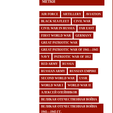
МЕТКИ
AIR FORCE
ARTILLERY
AVIATION
BLACK SEA FLEET
CIVIL WAR
CIVIL WAR IN RUSSIA
FAR EAST
FIRST WORLD WAR
GERMANY
GREAT PATRIOTIC WAR
GREAT PATRIOTIC WAR OF 1941—1945
NAVY
PATRIOTIC WAR OF 1812
RED ARMY
RUSSIA
RUSSIAN ARMY
RUSSIAN EMPIRE
SECOND WORLD WAR
USSR
WORLD WAR I
WORLD WAR II
АЛЕКСЕЙ ОЛЕЙНИКОВ
ВЕЛИКАЯ ОТЕЧЕСТВЕННАЯ ВОЙНА
ВЕЛИКАЯ ОТЕЧЕСТВЕННАЯ ВОЙНА
1941—1945 ГГ.