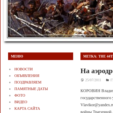
МЕНЮ
МЕТКА:
THE 44
На аэродр
НОВОСТИ
ОБЪЯВЛЕНИЯ
25/07/2011
Д
Г
ПОЗДРАВЛЯЕМ
ПАМЯТНЫЕ ДАТЫ
КОРОВИН Владими
ФОТО
государственного у
ВИДЕО
Vlavikor@yandex.r
КАРТА САЙТА
войны Трагичной, 