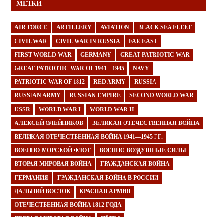
МЕТКИ
AIR FORCE
ARTILLERY
AVIATION
BLACK SEA FLEET
CIVIL WAR
CIVIL WAR IN RUSSIA
FAR EAST
FIRST WORLD WAR
GERMANY
GREAT PATRIOTIC WAR
GREAT PATRIOTIC WAR OF 1941—1945
NAVY
PATRIOTIC WAR OF 1812
RED ARMY
RUSSIA
RUSSIAN ARMY
RUSSIAN EMPIRE
SECOND WORLD WAR
USSR
WORLD WAR I
WORLD WAR II
АЛЕКСЕЙ ОЛЕЙНИКОВ
ВЕЛИКАЯ ОТЕЧЕСТВЕННАЯ ВОЙНА
ВЕЛИКАЯ ОТЕЧЕСТВЕННАЯ ВОЙНА 1941—1945 ГГ.
ВОЕННО-МОРСКОЙ ФЛОТ
ВОЕННО-ВОЗДУШНЫЕ СИЛЫ
ВТОРАЯ МИРОВАЯ ВОЙНА
ГРАЖДАНСКАЯ ВОЙНА
ГЕРМАНИЯ
ГРАЖДАНСКАЯ ВОЙНА В РОССИИ
ДАЛЬНИЙ ВОСТОК
КРАСНАЯ АРМИЯ
ОТЕЧЕСТВЕННАЯ ВОЙНА 1812 ГОДА