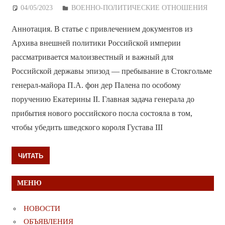
04/05/2023
Дежурный по Редакции
ВОЕННО-ПОЛИТИЧЕСКИE ОТНОШЕНИЯ
Аннотация. В статье с привлечением документов из
Архива внешней политики Российской империи
рассматривается малоизвестный и важный для
Российской державы эпизод — пребывание в Стокгольме
генерал-майора П.А. фон дер Палена по особому
поручению Екатерины II. Главная задача генерала до
прибытия нового российского посла состояла в том,
чтобы убедить шведского короля Густава III
ЧИТАТЬ
МЕНЮ
НОВОСТИ
ОБЪЯВЛЕНИЯ