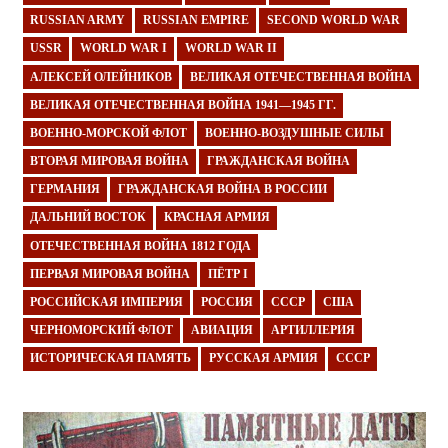
RUSSIAN ARMY
RUSSIAN EMPIRE
SECOND WORLD WAR
USSR
WORLD WAR I
WORLD WAR II
АЛЕКСЕЙ ОЛЕЙНИКОВ
ВЕЛИКАЯ ОТЕЧЕСТВЕННАЯ ВОЙНА
ВЕЛИКАЯ ОТЕЧЕСТВЕННАЯ ВОЙНА 1941—1945 ГГ.
ВОЕННО-МОРСКОЙ ФЛОТ
ВОЕННО-ВОЗДУШНЫЕ СИЛЫ
ВТОРАЯ МИРОВАЯ ВОЙНА
ГРАЖДАНСКАЯ ВОЙНА
ГЕРМАНИЯ
ГРАЖДАНСКАЯ ВОЙНА В РОССИИ
ДАЛЬНИЙ ВОСТОК
КРАСНАЯ АРМИЯ
ОТЕЧЕСТВЕННАЯ ВОЙНА 1812 ГОДА
ПЕРВАЯ МИРОВАЯ ВОЙНА
ПЁТР I
РОССИЙСКАЯ ИМПЕРИЯ
РОССИЯ
СССР
США
ЧЕРНОМОРСКИЙ ФЛОТ
АВИАЦИЯ
АРТИЛЛЕРИЯ
ИСТОРИЧЕСКАЯ ПАМЯТЬ
РУССКАЯ АРМИЯ
СССР