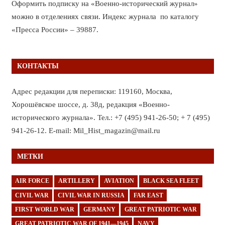
Оформить подписку на «Военно-исторический журнал»
можно в отделениях связи. Индекс журнала по каталогу
«Пресса России» – 39887.
КОНТАКТЫ
Адрес редакции для переписки: 119160, Москва,
Хорошёвское шоссе, д. 38д, редакция «Военно-
исторического журнала». Тел.: +7 (495) 941-26-50; + 7 (495)
941-26-12. E-mail: Mil_Hist_magazin@mail.ru
МЕТКИ
AIR FORCE
ARTILLERY
AVIATION
BLACK SEA FLEET
CIVIL WAR
CIVIL WAR IN RUSSIA
FAR EAST
FIRST WORLD WAR
GERMANY
GREAT PATRIOTIC WAR
GREAT PATRIOTIC WAR OF 1941—1945
NAVY