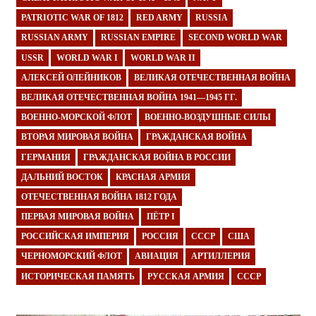
PATRIOTIC WAR OF 1812
RED ARMY
RUSSIA
RUSSIAN ARMY
RUSSIAN EMPIRE
SECOND WORLD WAR
USSR
WORLD WAR I
WORLD WAR II
АЛЕКСЕЙ ОЛЕЙНИКОВ
ВЕЛИКАЯ ОТЕЧЕСТВЕННАЯ ВОЙНА
ВЕЛИКАЯ ОТЕЧЕСТВЕННАЯ ВОЙНА 1941—1945 ГГ.
ВОЕННО-МОРСКОЙ ФЛОТ
ВОЕННО-ВОЗДУШНЫЕ СИЛЫ
ВТОРАЯ МИРОВАЯ ВОЙНА
ГРАЖДАНСКАЯ ВОЙНА
ГЕРМАНИЯ
ГРАЖДАНСКАЯ ВОЙНА В РОССИИ
ДАЛЬНИЙ ВОСТОК
КРАСНАЯ АРМИЯ
ОТЕЧЕСТВЕННАЯ ВОЙНА 1812 ГОДА
ПЕРВАЯ МИРОВАЯ ВОЙНА
ПЁТР I
РОССИЙСКАЯ ИМПЕРИЯ
РОССИЯ
СССР
США
ЧЕРНОМОРСКИЙ ФЛОТ
АВИАЦИЯ
АРТИЛЛЕРИЯ
ИСТОРИЧЕСКАЯ ПАМЯТЬ
РУССКАЯ АРМИЯ
СССР