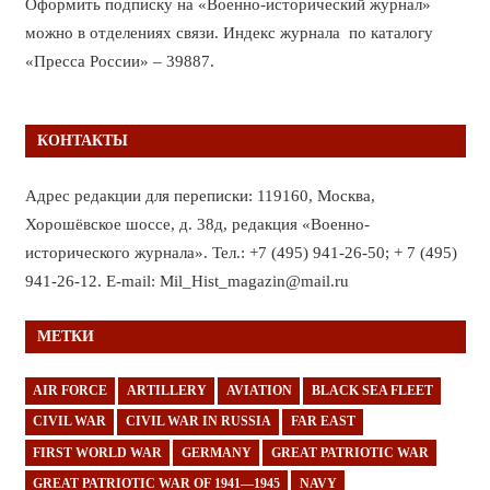
Оформить подписку на «Военно-исторический журнал»
можно в отделениях связи. Индекс журнала по каталогу
«Пресса России» – 39887.
КОНТАКТЫ
Адрес редакции для переписки: 119160, Москва,
Хорошёвское шоссе, д. 38д, редакция «Военно-
исторического журнала». Тел.: +7 (495) 941-26-50; + 7 (495)
941-26-12. E-mail: Mil_Hist_magazin@mail.ru
МЕТКИ
AIR FORCE
ARTILLERY
AVIATION
BLACK SEA FLEET
CIVIL WAR
CIVIL WAR IN RUSSIA
FAR EAST
FIRST WORLD WAR
GERMANY
GREAT PATRIOTIC WAR
GREAT PATRIOTIC WAR OF 1941—1945
NAVY