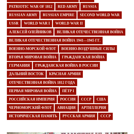
PATRIOTIC WAR OF 1812
RED ARMY
RUSSIA
RUSSIAN ARMY
RUSSIAN EMPIRE
SECOND WORLD WAR
USSR
WORLD WAR I
WORLD WAR II
АЛЕКСЕЙ ОЛЕЙНИКОВ
ВЕЛИКАЯ ОТЕЧЕСТВЕННАЯ ВОЙНА
ВЕЛИКАЯ ОТЕЧЕСТВЕННАЯ ВОЙНА 1941—1945 ГГ.
ВОЕННО-МОРСКОЙ ФЛОТ
ВОЕННО-ВОЗДУШНЫЕ СИЛЫ
ВТОРАЯ МИРОВАЯ ВОЙНА
ГРАЖДАНСКАЯ ВОЙНА
ГЕРМАНИЯ
ГРАЖДАНСКАЯ ВОЙНА В РОССИИ
ДАЛЬНИЙ ВОСТОК
КРАСНАЯ АРМИЯ
ОТЕЧЕСТВЕННАЯ ВОЙНА 1812 ГОДА
ПЕРВАЯ МИРОВАЯ ВОЙНА
ПЁТР I
РОССИЙСКАЯ ИМПЕРИЯ
РОССИЯ
СССР
США
ЧЕРНОМОРСКИЙ ФЛОТ
АВИАЦИЯ
АРТИЛЛЕРИЯ
ИСТОРИЧЕСКАЯ ПАМЯТЬ
РУССКАЯ АРМИЯ
СССР