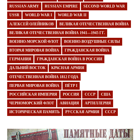
RUSSIAN ARMY
RUSSIAN EMPIRE
SECOND WORLD WAR
USSR
WORLD WAR I
WORLD WAR II
АЛЕКСЕЙ ОЛЕЙНИКОВ
ВЕЛИКАЯ ОТЕЧЕСТВЕННАЯ ВОЙНА
ВЕЛИКАЯ ОТЕЧЕСТВЕННАЯ ВОЙНА 1941—1945 ГГ.
ВОЕННО-МОРСКОЙ ФЛОТ
ВОЕННО-ВОЗДУШНЫЕ СИЛЫ
ВТОРАЯ МИРОВАЯ ВОЙНА
ГРАЖДАНСКАЯ ВОЙНА
ГЕРМАНИЯ
ГРАЖДАНСКАЯ ВОЙНА В РОССИИ
ДАЛЬНИЙ ВОСТОК
КРАСНАЯ АРМИЯ
ОТЕЧЕСТВЕННАЯ ВОЙНА 1812 ГОДА
ПЕРВАЯ МИРОВАЯ ВОЙНА
ПЁТР I
РОССИЙСКАЯ ИМПЕРИЯ
РОССИЯ
СССР
США
ЧЕРНОМОРСКИЙ ФЛОТ
АВИАЦИЯ
АРТИЛЛЕРИЯ
ИСТОРИЧЕСКАЯ ПАМЯТЬ
РУССКАЯ АРМИЯ
СССР