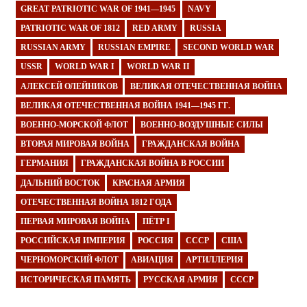
GREAT PATRIOTIC WAR OF 1941—1945
NAVY
PATRIOTIC WAR OF 1812
RED ARMY
RUSSIA
RUSSIAN ARMY
RUSSIAN EMPIRE
SECOND WORLD WAR
USSR
WORLD WAR I
WORLD WAR II
АЛЕКСЕЙ ОЛЕЙНИКОВ
ВЕЛИКАЯ ОТЕЧЕСТВЕННАЯ ВОЙНА
ВЕЛИКАЯ ОТЕЧЕСТВЕННАЯ ВОЙНА 1941—1945 ГГ.
ВОЕННО-МОРСКОЙ ФЛОТ
ВОЕННО-ВОЗДУШНЫЕ СИЛЫ
ВТОРАЯ МИРОВАЯ ВОЙНА
ГРАЖДАНСКАЯ ВОЙНА
ГЕРМАНИЯ
ГРАЖДАНСКАЯ ВОЙНА В РОССИИ
ДАЛЬНИЙ ВОСТОК
КРАСНАЯ АРМИЯ
ОТЕЧЕСТВЕННАЯ ВОЙНА 1812 ГОДА
ПЕРВАЯ МИРОВАЯ ВОЙНА
ПЁТР I
РОССИЙСКАЯ ИМПЕРИЯ
РОССИЯ
СССР
США
ЧЕРНОМОРСКИЙ ФЛОТ
АВИАЦИЯ
АРТИЛЛЕРИЯ
ИСТОРИЧЕСКАЯ ПАМЯТЬ
РУССКАЯ АРМИЯ
СССР