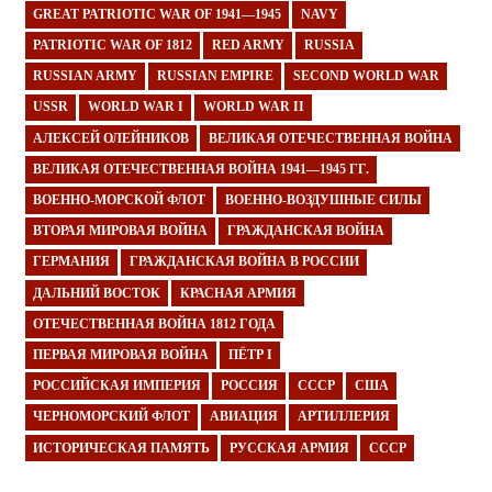
GREAT PATRIOTIC WAR OF 1941—1945
NAVY
PATRIOTIC WAR OF 1812
RED ARMY
RUSSIA
RUSSIAN ARMY
RUSSIAN EMPIRE
SECOND WORLD WAR
USSR
WORLD WAR I
WORLD WAR II
АЛЕКСЕЙ ОЛЕЙНИКОВ
ВЕЛИКАЯ ОТЕЧЕСТВЕННАЯ ВОЙНА
ВЕЛИКАЯ ОТЕЧЕСТВЕННАЯ ВОЙНА 1941—1945 ГГ.
ВОЕННО-МОРСКОЙ ФЛОТ
ВОЕННО-ВОЗДУШНЫЕ СИЛЫ
ВТОРАЯ МИРОВАЯ ВОЙНА
ГРАЖДАНСКАЯ ВОЙНА
ГЕРМАНИЯ
ГРАЖДАНСКАЯ ВОЙНА В РОССИИ
ДАЛЬНИЙ ВОСТОК
КРАСНАЯ АРМИЯ
ОТЕЧЕСТВЕННАЯ ВОЙНА 1812 ГОДА
ПЕРВАЯ МИРОВАЯ ВОЙНА
ПЁТР I
РОССИЙСКАЯ ИМПЕРИЯ
РОССИЯ
СССР
США
ЧЕРНОМОРСКИЙ ФЛОТ
АВИАЦИЯ
АРТИЛЛЕРИЯ
ИСТОРИЧЕСКАЯ ПАМЯТЬ
РУССКАЯ АРМИЯ
СССР