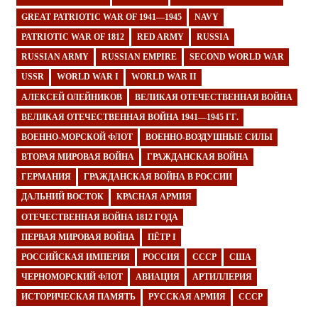
GREAT PATRIOTIC WAR OF 1941—1945
NAVY
PATRIOTIC WAR OF 1812
RED ARMY
RUSSIA
RUSSIAN ARMY
RUSSIAN EMPIRE
SECOND WORLD WAR
USSR
WORLD WAR I
WORLD WAR II
АЛЕКСЕЙ ОЛЕЙНИКОВ
ВЕЛИКАЯ ОТЕЧЕСТВЕННАЯ ВОЙНА
ВЕЛИКАЯ ОТЕЧЕСТВЕННАЯ ВОЙНА 1941—1945 ГГ.
ВОЕННО-МОРСКОЙ ФЛОТ
ВОЕННО-ВОЗДУШНЫЕ СИЛЫ
ВТОРАЯ МИРОВАЯ ВОЙНА
ГРАЖДАНСКАЯ ВОЙНА
ГЕРМАНИЯ
ГРАЖДАНСКАЯ ВОЙНА В РОССИИ
ДАЛЬНИЙ ВОСТОК
КРАСНАЯ АРМИЯ
ОТЕЧЕСТВЕННАЯ ВОЙНА 1812 ГОДА
ПЕРВАЯ МИРОВАЯ ВОЙНА
ПЁТР I
РОССИЙСКАЯ ИМПЕРИЯ
РОССИЯ
СССР
США
ЧЕРНОМОРСКИЙ ФЛОТ
АВИАЦИЯ
АРТИЛЛЕРИЯ
ИСТОРИЧЕСКАЯ ПАМЯТЬ
РУССКАЯ АРМИЯ
СССР