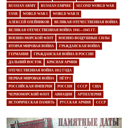
RUSSIAN ARMY
RUSSIAN EMPIRE
SECOND WORLD WAR
USSR
WORLD WAR I
WORLD WAR II
АЛЕКСЕЙ ОЛЕЙНИКОВ
ВЕЛИКАЯ ОТЕЧЕСТВЕННАЯ ВОЙНА
ВЕЛИКАЯ ОТЕЧЕСТВЕННАЯ ВОЙНА 1941—1945 ГГ.
ВОЕННО-МОРСКОЙ ФЛОТ
ВОЕННО-ВОЗДУШНЫЕ СИЛЫ
ВТОРАЯ МИРОВАЯ ВОЙНА
ГРАЖДАНСКАЯ ВОЙНА
ГЕРМАНИЯ
ГРАЖДАНСКАЯ ВОЙНА В РОССИИ
ДАЛЬНИЙ ВОСТОК
КРАСНАЯ АРМИЯ
ОТЕЧЕСТВЕННАЯ ВОЙНА 1812 ГОДА
ПЕРВАЯ МИРОВАЯ ВОЙНА
ПЁТР I
РОССИЙСКАЯ ИМПЕРИЯ
РОССИЯ
СССР
США
ЧЕРНОМОРСКИЙ ФЛОТ
АВИАЦИЯ
АРТИЛЛЕРИЯ
ИСТОРИЧЕСКАЯ ПАМЯТЬ
РУССКАЯ АРМИЯ
СССР