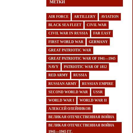
МЕТКИ
AIR FORCE
ARTILLERY
AVIATION
BLACK SEA FLEET
CIVIL WAR
CIVIL WAR IN RUSSIA
FAR EAST
FIRST WORLD WAR
GERMANY
GREAT PATRIOTIC WAR
GREAT PATRIOTIC WAR OF 1941—1945
NAVY
PATRIOTIC WAR OF 1812
RED ARMY
RUSSIA
RUSSIAN ARMY
RUSSIAN EMPIRE
SECOND WORLD WAR
USSR
WORLD WAR I
WORLD WAR II
АЛЕКСЕЙ ОЛЕЙНИКОВ
ВЕЛИКАЯ ОТЕЧЕСТВЕННАЯ ВОЙНА
ВЕЛИКАЯ ОТЕЧЕСТВЕННАЯ ВОЙНА
1941—1945 ГГ.