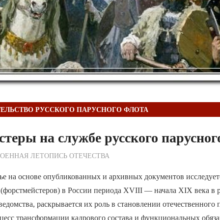
ЕЛЬСТВО РУССКОГО ПАРУСНОГО ФЛОТА
теры на службе русского парусног
ежурный по Редакции
ОЕННАЯ ЛЕТОПИСЬ ОТЕЧЕСТВА
ье на основе опубликованных и архивных документов исследует
(форстмейстеров) в России периода XVIII — начала XIX века в 
едомства, раскрывается их роль в становлении отечественного 
оцесс трансформации кадрового состава и функциональных обяз