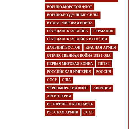
ВОЕННО-МОРСКОЙ ФЛОТ
ВОЕННО-ВОЗДУШНЫЕ СИЛЫ
ВТОРАЯ МИРОВАЯ ВОЙНА
ГРАЖДАНСКАЯ ВОЙНА
ГЕРМАНИЯ
ГРАЖДАНСКАЯ ВОЙНА В РОССИИ
ДАЛЬНИЙ ВОСТОК
КРАСНАЯ АРМИЯ
ОТЕЧЕСТВЕННАЯ ВОЙНА 1812 ГОДА
ПЕРВАЯ МИРОВАЯ ВОЙНА
ПЁТР I
РОССИЙСКАЯ ИМПЕРИЯ
РОССИЯ
СССР
США
ЧЕРНОМОРСКИЙ ФЛОТ
АВИАЦИЯ
АРТИЛЛЕРИЯ
ИСТОРИЧЕСКАЯ ПАМЯТЬ
РУССКАЯ АРМИЯ
СССР