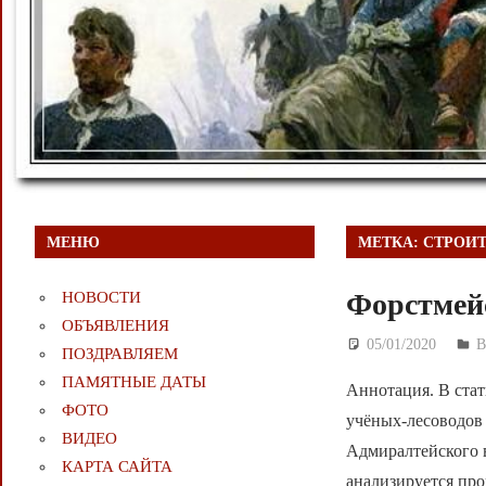
МЕНЮ
МЕТКА:
СТРОИТ
Форстмейс
НОВОСТИ
ОБЪЯВЛЕНИЯ
05/01/2020
Д
В
ПОЗДРАВЛЯЕМ
ПАМЯТНЫЕ ДАТЫ
Аннотация. В стат
ФОТО
учёных-лесоводов 
ВИДЕО
Адмиралтейского в
КАРТА САЙТА
анализируется пр