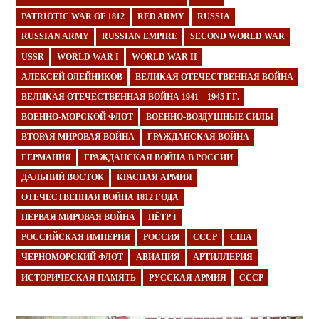
PATRIOTIC WAR OF 1812
RED ARMY
RUSSIA
RUSSIAN ARMY
RUSSIAN EMPIRE
SECOND WORLD WAR
USSR
WORLD WAR I
WORLD WAR II
АЛЕКСЕЙ ОЛЕЙНИКОВ
ВЕЛИКАЯ ОТЕЧЕСТВЕННАЯ ВОЙНА
ВЕЛИКАЯ ОТЕЧЕСТВЕННАЯ ВОЙНА 1941—1945 ГГ.
ВОЕННО-МОРСКОЙ ФЛОТ
ВОЕННО-ВОЗДУШНЫЕ СИЛЫ
ВТОРАЯ МИРОВАЯ ВОЙНА
ГРАЖДАНСКАЯ ВОЙНА
ГЕРМАНИЯ
ГРАЖДАНСКАЯ ВОЙНА В РОССИИ
ДАЛЬНИЙ ВОСТОК
КРАСНАЯ АРМИЯ
ОТЕЧЕСТВЕННАЯ ВОЙНА 1812 ГОДА
ПЕРВАЯ МИРОВАЯ ВОЙНА
ПЁТР I
РОССИЙСКАЯ ИМПЕРИЯ
РОССИЯ
СССР
США
ЧЕРНОМОРСКИЙ ФЛОТ
АВИАЦИЯ
АРТИЛЛЕРИЯ
ИСТОРИЧЕСКАЯ ПАМЯТЬ
РУССКАЯ АРМИЯ
СССР