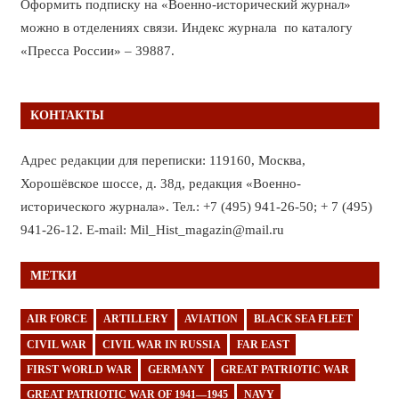
Оформить подписку на «Военно-исторический журнал»
можно в отделениях связи. Индекс журнала по каталогу
«Пресса России» – 39887.
КОНТАКТЫ
Адрес редакции для переписки: 119160, Москва,
Хорошёвское шоссе, д. 38д, редакция «Военно-
исторического журнала». Тел.: +7 (495) 941-26-50; + 7 (495)
941-26-12. E-mail: Mil_Hist_magazin@mail.ru
МЕТКИ
AIR FORCE
ARTILLERY
AVIATION
BLACK SEA FLEET
CIVIL WAR
CIVIL WAR IN RUSSIA
FAR EAST
FIRST WORLD WAR
GERMANY
GREAT PATRIOTIC WAR
GREAT PATRIOTIC WAR OF 1941—1945
NAVY