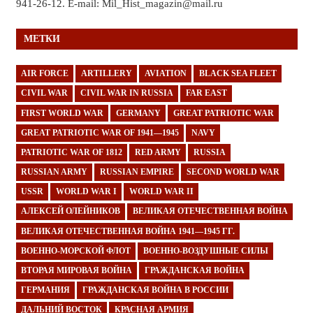
941-26-12. E-mail: Mil_Hist_magazin@mail.ru
МЕТКИ
AIR FORCE
ARTILLERY
AVIATION
BLACK SEA FLEET
CIVIL WAR
CIVIL WAR IN RUSSIA
FAR EAST
FIRST WORLD WAR
GERMANY
GREAT PATRIOTIC WAR
GREAT PATRIOTIC WAR OF 1941—1945
NAVY
PATRIOTIC WAR OF 1812
RED ARMY
RUSSIA
RUSSIAN ARMY
RUSSIAN EMPIRE
SECOND WORLD WAR
USSR
WORLD WAR I
WORLD WAR II
АЛЕКСЕЙ ОЛЕЙНИКОВ
ВЕЛИКАЯ ОТЕЧЕСТВЕННАЯ ВОЙНА
ВЕЛИКАЯ ОТЕЧЕСТВЕННАЯ ВОЙНА 1941—1945 ГГ.
ВОЕННО-МОРСКОЙ ФЛОТ
ВОЕННО-ВОЗДУШНЫЕ СИЛЫ
ВТОРАЯ МИРОВАЯ ВОЙНА
ГРАЖДАНСКАЯ ВОЙНА
ГЕРМАНИЯ
ГРАЖДАНСКАЯ ВОЙНА В РОССИИ
ДАЛЬНИЙ ВОСТОК
КРАСНАЯ АРМИЯ