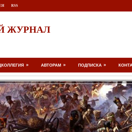
ЕН
RSS
Й ЖУРНАЛ
ДКОЛЛЕГИЯ
АВТОРАМ
ПОДПИСКА
КОНТ