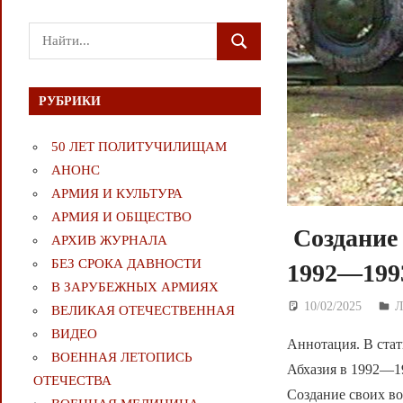
Поиск
ПОИСК
для:
РУБРИКИ
50 ЛЕТ ПОЛИТУЧИЛИЩАМ
АНОНС
АРМИЯ И КУЛЬТУРА
АРМИЯ И ОБЩЕСТВО
Создание 
АРХИВ ЖУРНАЛА
БЕЗ СРОКА ДАВНОСТИ
1992—1993
В ЗАРУБЕЖНЫХ АРМИЯХ
10/02/2025
Д
ВЕЛИКАЯ ОТЕЧЕСТВЕННАЯ
ВИДЕО
Аннотация. В стат
ВОЕННАЯ ЛЕТОПИСЬ
Абхазия в 1992—19
ОТЕЧЕСТВА
Создание своих в