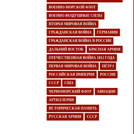
ВОЕННО-МОРСКОЙ ФЛОТ
ВОЕННО-ВОЗДУШНЫЕ СИЛЫ
ВТОРАЯ МИРОВАЯ ВОЙНА
ГРАЖДАНСКАЯ ВОЙНА
ГЕРМАНИЯ
ГРАЖДАНСКАЯ ВОЙНА В РОССИИ
ДАЛЬНИЙ ВОСТОК
КРАСНАЯ АРМИЯ
ОТЕЧЕСТВЕННАЯ ВОЙНА 1812 ГОДА
ПЕРВАЯ МИРОВАЯ ВОЙНА
ПЁТР I
РОССИЙСКАЯ ИМПЕРИЯ
РОССИЯ
СССР
США
ЧЕРНОМОРСКИЙ ФЛОТ
АВИАЦИЯ
АРТИЛЛЕРИЯ
ИСТОРИЧЕСКАЯ ПАМЯТЬ
РУССКАЯ АРМИЯ
СССР