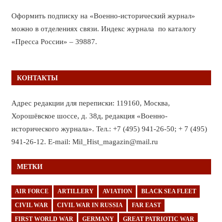
Оформить подписку на «Военно-исторический журнал»
можно в отделениях связи. Индекс журнала по каталогу
«Пресса России» – 39887.
КОНТАКТЫ
Адрес редакции для переписки: 119160, Москва,
Хорошёвское шоссе, д. 38д, редакция «Военно-
исторического журнала». Тел.: +7 (495) 941-26-50; + 7 (495)
941-26-12. E-mail: Mil_Hist_magazin@mail.ru
МЕТКИ
AIR FORCE
ARTILLERY
AVIATION
BLACK SEA FLEET
CIVIL WAR
CIVIL WAR IN RUSSIA
FAR EAST
FIRST WORLD WAR
GERMANY
GREAT PATRIOTIC WAR