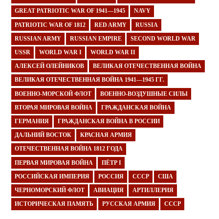
GREAT PATRIOTIC WAR OF 1941—1945
NAVY
PATRIOTIC WAR OF 1812
RED ARMY
RUSSIA
RUSSIAN ARMY
RUSSIAN EMPIRE
SECOND WORLD WAR
USSR
WORLD WAR I
WORLD WAR II
АЛЕКСЕЙ ОЛЕЙНИКОВ
ВЕЛИКАЯ ОТЕЧЕСТВЕННАЯ ВОЙНА
ВЕЛИКАЯ ОТЕЧЕСТВЕННАЯ ВОЙНА 1941—1945 ГГ.
ВОЕННО-МОРСКОЙ ФЛОТ
ВОЕННО-ВОЗДУШНЫЕ СИЛЫ
ВТОРАЯ МИРОВАЯ ВОЙНА
ГРАЖДАНСКАЯ ВОЙНА
ГЕРМАНИЯ
ГРАЖДАНСКАЯ ВОЙНА В РОССИИ
ДАЛЬНИЙ ВОСТОК
КРАСНАЯ АРМИЯ
ОТЕЧЕСТВЕННАЯ ВОЙНА 1812 ГОДА
ПЕРВАЯ МИРОВАЯ ВОЙНА
ПЁТР I
РОССИЙСКАЯ ИМПЕРИЯ
РОССИЯ
СССР
США
ЧЕРНОМОРСКИЙ ФЛОТ
АВИАЦИЯ
АРТИЛЛЕРИЯ
ИСТОРИЧЕСКАЯ ПАМЯТЬ
РУССКАЯ АРМИЯ
СССР