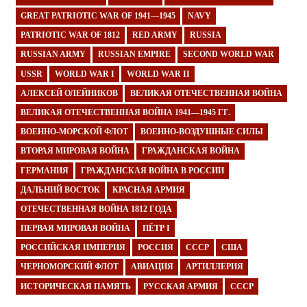
GREAT PATRIOTIC WAR OF 1941—1945
NAVY
PATRIOTIC WAR OF 1812
RED ARMY
RUSSIA
RUSSIAN ARMY
RUSSIAN EMPIRE
SECOND WORLD WAR
USSR
WORLD WAR I
WORLD WAR II
АЛЕКСЕЙ ОЛЕЙНИКОВ
ВЕЛИКАЯ ОТЕЧЕСТВЕННАЯ ВОЙНА
ВЕЛИКАЯ ОТЕЧЕСТВЕННАЯ ВОЙНА 1941—1945 ГГ.
ВОЕННО-МОРСКОЙ ФЛОТ
ВОЕННО-ВОЗДУШНЫЕ СИЛЫ
ВТОРАЯ МИРОВАЯ ВОЙНА
ГРАЖДАНСКАЯ ВОЙНА
ГЕРМАНИЯ
ГРАЖДАНСКАЯ ВОЙНА В РОССИИ
ДАЛЬНИЙ ВОСТОК
КРАСНАЯ АРМИЯ
ОТЕЧЕСТВЕННАЯ ВОЙНА 1812 ГОДА
ПЕРВАЯ МИРОВАЯ ВОЙНА
ПЁТР I
РОССИЙСКАЯ ИМПЕРИЯ
РОССИЯ
СССР
США
ЧЕРНОМОРСКИЙ ФЛОТ
АВИАЦИЯ
АРТИЛЛЕРИЯ
ИСТОРИЧЕСКАЯ ПАМЯТЬ
РУССКАЯ АРМИЯ
СССР