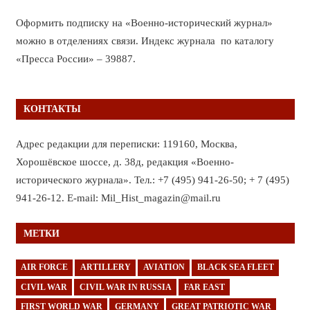
Оформить подписку на «Военно-исторический журнал»
можно в отделениях связи. Индекс журнала по каталогу
«Пресса России» – 39887.
КОНТАКТЫ
Адрес редакции для переписки: 119160, Москва,
Хорошёвское шоссе, д. 38д, редакция «Военно-
исторического журнала». Тел.: +7 (495) 941-26-50; + 7 (495)
941-26-12. E-mail: Mil_Hist_magazin@mail.ru
МЕТКИ
AIR FORCE
ARTILLERY
AVIATION
BLACK SEA FLEET
CIVIL WAR
CIVIL WAR IN RUSSIA
FAR EAST
FIRST WORLD WAR
GERMANY
GREAT PATRIOTIC WAR