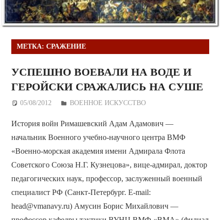
МЕТКА:
СРАЖЕНИЕ
УСПЕШНО ВОЕВАЛИ НА ВОДЕ И
ГЕРОЙСКИ СРАЖАЛИСЬ НА СУШЕ
05/08/2012
Дежурный по Редакции
ВОЕННОЕ ИСКУССТВО
История войн Римашевский Адам Адамович —
начальник Военного учебно-научного центра ВМФ
«Военно-морская академия имени Адмирала Флота
Советского Союза Н.Г. Кузнецова», вице-адмирал, доктор
педагогических наук, профессор, заслуженный военный
специалист РФ (Санкт-Петербург. E-mail:
head@vmanavy.ru) Амусин Борис Михайлович —
профессор кафедры тактики ВУНЦ ВМФ «ВМА» (филиал