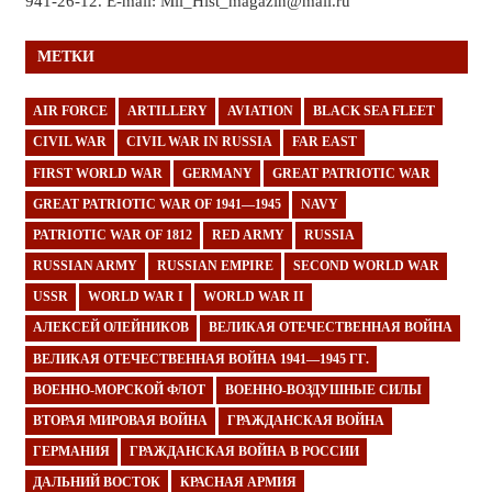
941-26-12. E-mail: Mil_Hist_magazin@mail.ru
МЕТКИ
AIR FORCE
ARTILLERY
AVIATION
BLACK SEA FLEET
CIVIL WAR
CIVIL WAR IN RUSSIA
FAR EAST
FIRST WORLD WAR
GERMANY
GREAT PATRIOTIC WAR
GREAT PATRIOTIC WAR OF 1941—1945
NAVY
PATRIOTIC WAR OF 1812
RED ARMY
RUSSIA
RUSSIAN ARMY
RUSSIAN EMPIRE
SECOND WORLD WAR
USSR
WORLD WAR I
WORLD WAR II
АЛЕКСЕЙ ОЛЕЙНИКОВ
ВЕЛИКАЯ ОТЕЧЕСТВЕННАЯ ВОЙНА
ВЕЛИКАЯ ОТЕЧЕСТВЕННАЯ ВОЙНА 1941—1945 ГГ.
ВОЕННО-МОРСКОЙ ФЛОТ
ВОЕННО-ВОЗДУШНЫЕ СИЛЫ
ВТОРАЯ МИРОВАЯ ВОЙНА
ГРАЖДАНСКАЯ ВОЙНА
ГЕРМАНИЯ
ГРАЖДАНСКАЯ ВОЙНА В РОССИИ
ДАЛЬНИЙ ВОСТОК
КРАСНАЯ АРМИЯ