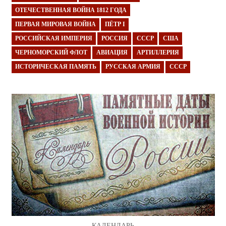
ОТЕЧЕСТВЕННАЯ ВОЙНА 1812 ГОДА
ПЕРВАЯ МИРОВАЯ ВОЙНА
ПЁТР I
РОССИЙСКАЯ ИМПЕРИЯ
РОССИЯ
СССР
США
ЧЕРНОМОРСКИЙ ФЛОТ
АВИАЦИЯ
АРТИЛЛЕРИЯ
ИСТОРИЧЕСКАЯ ПАМЯТЬ
РУССКАЯ АРМИЯ
СССР
КАЛЕНДАРЬ