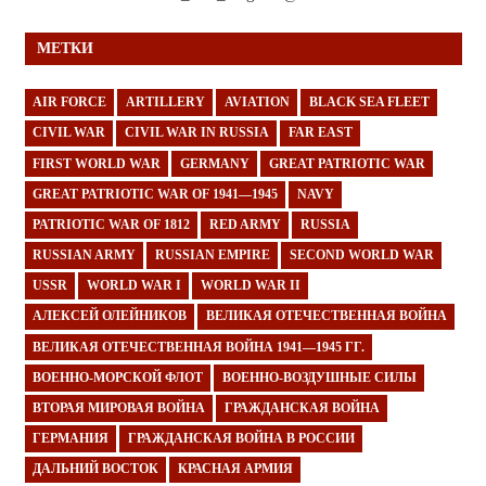
МЕТКИ
AIR FORCE
ARTILLERY
AVIATION
BLACK SEA FLEET
CIVIL WAR
CIVIL WAR IN RUSSIA
FAR EAST
FIRST WORLD WAR
GERMANY
GREAT PATRIOTIC WAR
GREAT PATRIOTIC WAR OF 1941—1945
NAVY
PATRIOTIC WAR OF 1812
RED ARMY
RUSSIA
RUSSIAN ARMY
RUSSIAN EMPIRE
SECOND WORLD WAR
USSR
WORLD WAR I
WORLD WAR II
АЛЕКСЕЙ ОЛЕЙНИКОВ
ВЕЛИКАЯ ОТЕЧЕСТВЕННАЯ ВОЙНА
ВЕЛИКАЯ ОТЕЧЕСТВЕННАЯ ВОЙНА 1941—1945 ГГ.
ВОЕННО-МОРСКОЙ ФЛОТ
ВОЕННО-ВОЗДУШНЫЕ СИЛЫ
ВТОРАЯ МИРОВАЯ ВОЙНА
ГРАЖДАНСКАЯ ВОЙНА
ГЕРМАНИЯ
ГРАЖДАНСКАЯ ВОЙНА В РОССИИ
ДАЛЬНИЙ ВОСТОК
КРАСНАЯ АРМИЯ