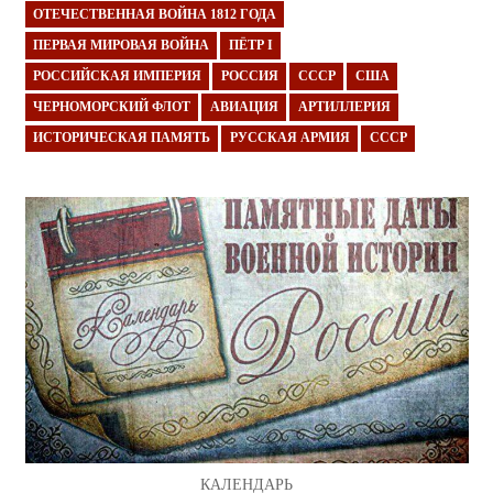
ОТЕЧЕСТВЕННАЯ ВОЙНА 1812 ГОДА
ПЕРВАЯ МИРОВАЯ ВОЙНА
ПЁТР I
РОССИЙСКАЯ ИМПЕРИЯ
РОССИЯ
СССР
США
ЧЕРНОМОРСКИЙ ФЛОТ
АВИАЦИЯ
АРТИЛЛЕРИЯ
ИСТОРИЧЕСКАЯ ПАМЯТЬ
РУССКАЯ АРМИЯ
СССР
КАЛЕНДАРЬ