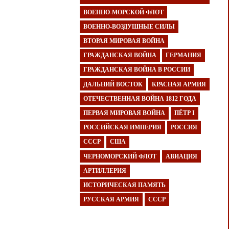
ВОЕННО-МОРСКОЙ ФЛОТ
ВОЕННО-ВОЗДУШНЫЕ СИЛЫ
ВТОРАЯ МИРОВАЯ ВОЙНА
ГРАЖДАНСКАЯ ВОЙНА
ГЕРМАНИЯ
ГРАЖДАНСКАЯ ВОЙНА В РОССИИ
ДАЛЬНИЙ ВОСТОК
КРАСНАЯ АРМИЯ
ОТЕЧЕСТВЕННАЯ ВОЙНА 1812 ГОДА
ПЕРВАЯ МИРОВАЯ ВОЙНА
ПЁТР I
РОССИЙСКАЯ ИМПЕРИЯ
РОССИЯ
СССР
США
ЧЕРНОМОРСКИЙ ФЛОТ
АВИАЦИЯ
АРТИЛЛЕРИЯ
ИСТОРИЧЕСКАЯ ПАМЯТЬ
РУССКАЯ АРМИЯ
СССР