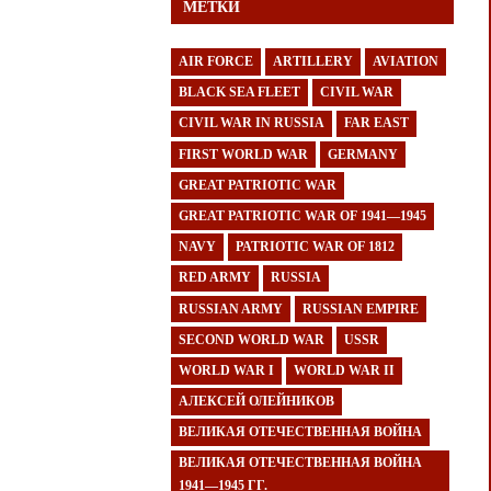
МЕТКИ
AIR FORCE
ARTILLERY
AVIATION
BLACK SEA FLEET
CIVIL WAR
CIVIL WAR IN RUSSIA
FAR EAST
FIRST WORLD WAR
GERMANY
GREAT PATRIOTIC WAR
GREAT PATRIOTIC WAR OF 1941—1945
NAVY
PATRIOTIC WAR OF 1812
RED ARMY
RUSSIA
RUSSIAN ARMY
RUSSIAN EMPIRE
SECOND WORLD WAR
USSR
WORLD WAR I
WORLD WAR II
АЛЕКСЕЙ ОЛЕЙНИКОВ
ВЕЛИКАЯ ОТЕЧЕСТВЕННАЯ ВОЙНА
ВЕЛИКАЯ ОТЕЧЕСТВЕННАЯ ВОЙНА
1941—1945 ГГ.