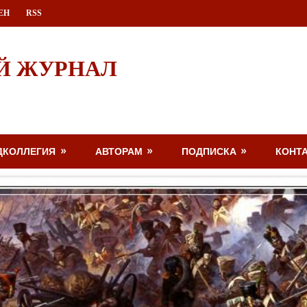
ЕН
RSS
Й ЖУРНАЛ
ДКОЛЛЕГИЯ
АВТОРАМ
ПОДПИСКА
КОНТ