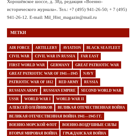
Хорошёвское шоссе, д. 38д, редакция «Военно-
исторического журнала». Тел.: +7 (495) 941-26-50; + 7 (495)
941-26-12. E-mail: Mil_Hist_magazin@mail.ru
МЕТКИ
AIR FORCE
ARTILLERY
AVIATION
BLACK SEA FLEET
CIVIL WAR
CIVIL WAR IN RUSSIA
FAR EAST
FIRST WORLD WAR
GERMANY
GREAT PATRIOTIC WAR
GREAT PATRIOTIC WAR OF 1941—1945
NAVY
PATRIOTIC WAR OF 1812
RED ARMY
RUSSIA
RUSSIAN ARMY
RUSSIAN EMPIRE
SECOND WORLD WAR
USSR
WORLD WAR I
WORLD WAR II
АЛЕКСЕЙ ОЛЕЙНИКОВ
ВЕЛИКАЯ ОТЕЧЕСТВЕННАЯ ВОЙНА
ВЕЛИКАЯ ОТЕЧЕСТВЕННАЯ ВОЙНА 1941—1945 ГГ.
ВОЕННО-МОРСКОЙ ФЛОТ
ВОЕННО-ВОЗДУШНЫЕ СИЛЫ
ВТОРАЯ МИРОВАЯ ВОЙНА
ГРАЖДАНСКАЯ ВОЙНА