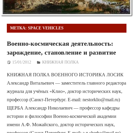
МЕТКА:
SPACE VEHICLES
Военно-космическая деятельность:
зарождение, становление и развитие
15/01/2012
Дежурный по Редакции
КНИЖНАЯ ПОЛКА
КНИЖНАЯ ПОЛКА ВОЕННОГО ИСТОРИКА ЛОСИК
Александр Витальевич — заместитель главного редактора
журнала для учёных «Клио», доктор исторических наук,
профессор (Санкт-Петербург. E-mail: nestorklio@mail.ru)
ЩЕРБА Александр Николаевич — профессор кафедры
истории и философии Военно-космической академии
имени А.Ф. Можайского, доктор исторических наук,
профессор (Санкт-Петербург. E-mail: a.n.sherba@mail.ru)