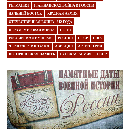
ГЕРМАНИЯ
ГРАЖДАНСКАЯ ВОЙНА В РОССИИ
ДАЛЬНИЙ ВОСТОК
КРАСНАЯ АРМИЯ
ОТЕЧЕСТВЕННАЯ ВОЙНА 1812 ГОДА
ПЕРВАЯ МИРОВАЯ ВОЙНА
ПЁТР I
РОССИЙСКАЯ ИМПЕРИЯ
РОССИЯ
СССР
США
ЧЕРНОМОРСКИЙ ФЛОТ
АВИАЦИЯ
АРТИЛЛЕРИЯ
ИСТОРИЧЕСКАЯ ПАМЯТЬ
РУССКАЯ АРМИЯ
СССР