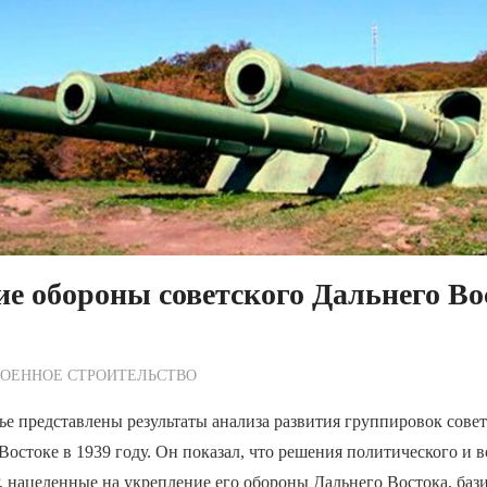
е обороны советского Дальнего Во
ежурный по Редакции
ВОЕННОЕ СТРОИТЕЛЬСТВО
ье представлены результаты анализа развития группировок совет
Востоке в 1939 году. Он показал, что решения политического и 
 нацеленные на укрепление его обороны Дальнего Востока, баз