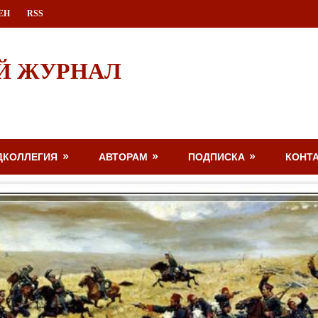
ЕН
RSS
Й ЖУРНАЛ
ДКОЛЛЕГИЯ
АВТОРАМ
ПОДПИСКА
КОНТ