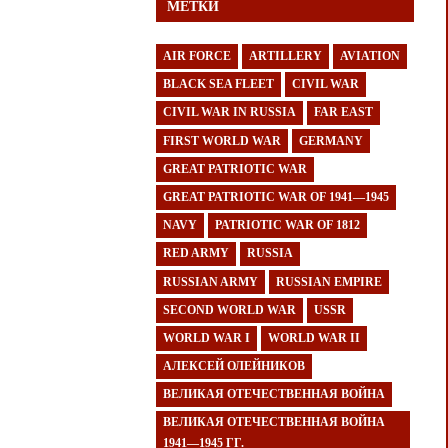
МЕТКИ
AIR FORCE
ARTILLERY
AVIATION
BLACK SEA FLEET
CIVIL WAR
CIVIL WAR IN RUSSIA
FAR EAST
FIRST WORLD WAR
GERMANY
GREAT PATRIOTIC WAR
GREAT PATRIOTIC WAR OF 1941—1945
NAVY
PATRIOTIC WAR OF 1812
RED ARMY
RUSSIA
RUSSIAN ARMY
RUSSIAN EMPIRE
SECOND WORLD WAR
USSR
WORLD WAR I
WORLD WAR II
АЛЕКСЕЙ ОЛЕЙНИКОВ
ВЕЛИКАЯ ОТЕЧЕСТВЕННАЯ ВОЙНА
ВЕЛИКАЯ ОТЕЧЕСТВЕННАЯ ВОЙНА
1941—1945 ГГ.