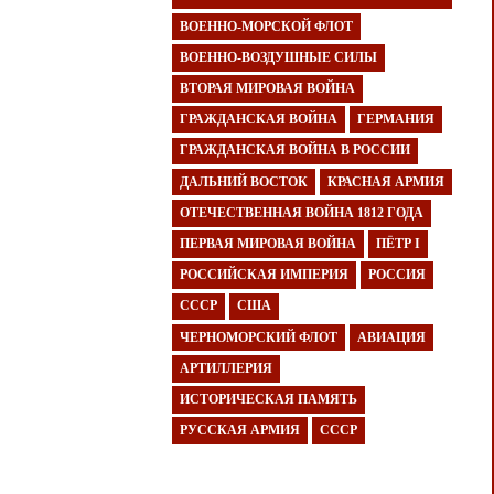
ВОЕННО-МОРСКОЙ ФЛОТ
ВОЕННО-ВОЗДУШНЫЕ СИЛЫ
ВТОРАЯ МИРОВАЯ ВОЙНА
ГРАЖДАНСКАЯ ВОЙНА
ГЕРМАНИЯ
ГРАЖДАНСКАЯ ВОЙНА В РОССИИ
ДАЛЬНИЙ ВОСТОК
КРАСНАЯ АРМИЯ
ОТЕЧЕСТВЕННАЯ ВОЙНА 1812 ГОДА
ПЕРВАЯ МИРОВАЯ ВОЙНА
ПЁТР I
РОССИЙСКАЯ ИМПЕРИЯ
РОССИЯ
СССР
США
ЧЕРНОМОРСКИЙ ФЛОТ
АВИАЦИЯ
АРТИЛЛЕРИЯ
ИСТОРИЧЕСКАЯ ПАМЯТЬ
РУССКАЯ АРМИЯ
СССР