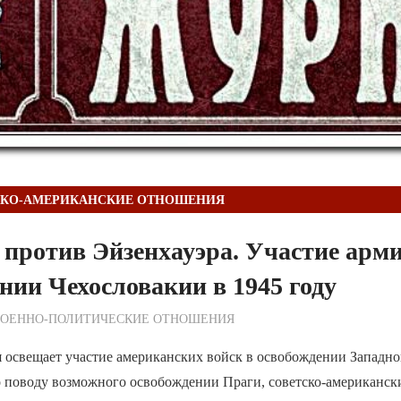
СКО-АМЕРИКАНСКИЕ ОТНОШЕНИЯ
 против Эйзенхауэра. Участие ар
нии Чехословакии в 1945 году
ежурный по Редакции
ВОЕННО-ПОЛИТИЧЕСКИE ОТНОШЕНИЯ
 освещает участие американских войск в освобождении Западно
о поводу возможного освобождении Праги, советско-американск