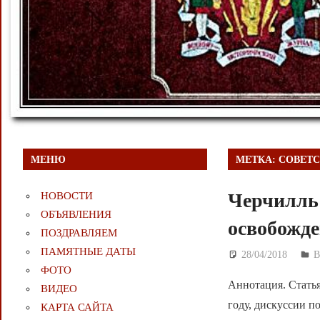
МЕНЮ
МЕТКА:
СОВЕТ
Черчилль
НОВОСТИ
ОБЪЯВЛЕНИЯ
освобожде
ПОЗДРАВЛЯЕМ
ПАМЯТНЫЕ ДАТЫ
28/04/2018
Д
ФОТО
Аннотация. Статья
ВИДЕО
году, дискуссии п
КАРТА САЙТА