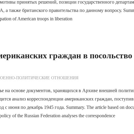
 мотивы принятых решений, позиции государственного департам
 а также британского правительства по данному вопросу. Summar
ipation of American troops in liberation
мериканских граждан в посольство
ежурный по Редакции
ВОЕННО-ПОЛИТИЧЕСКИE ОТНОШЕНИЯ
тье на основе документов, хранящихся в Архиве внешней полит
дится анализ корреспонденции американских граждан, поступив
д с июня по декабрь 1945 года. Summary. The article based on docum
policy of the Russian Federation analyses the correspondence