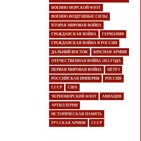
ВОЕННО-МОРСКОЙ ФЛОТ
ВОЕННО-ВОЗДУШНЫЕ СИЛЫ
ВТОРАЯ МИРОВАЯ ВОЙНА
ГРАЖДАНСКАЯ ВОЙНА
ГЕРМАНИЯ
ГРАЖДАНСКАЯ ВОЙНА В РОССИИ
ДАЛЬНИЙ ВОСТОК
КРАСНАЯ АРМИЯ
ОТЕЧЕСТВЕННАЯ ВОЙНА 1812 ГОДА
ПЕРВАЯ МИРОВАЯ ВОЙНА
ПЁТР I
РОССИЙСКАЯ ИМПЕРИЯ
РОССИЯ
СССР
США
ЧЕРНОМОРСКИЙ ФЛОТ
АВИАЦИЯ
АРТИЛЛЕРИЯ
ИСТОРИЧЕСКАЯ ПАМЯТЬ
РУССКАЯ АРМИЯ
СССР