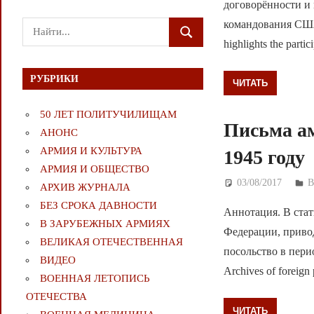
договорённости и
командования США,
Поиск
ПОИСК
highlights the partic
для:
РУБРИКИ
ЧИТАТЬ
50 ЛЕТ ПОЛИТУЧИЛИЩАМ
Письма а
АНОНС
АРМИЯ И КУЛЬТУРА
1945 году
АРМИЯ И ОБЩЕСТВО
03/08/2017
Д
АРХИВ ЖУРНАЛА
БЕЗ СРОКА ДАВНОСТИ
Аннотация. В ста
В ЗАРУБЕЖНЫХ АРМИЯХ
Федерации, приво
ВЕЛИКАЯ ОТЕЧЕСТВЕННАЯ
посольство в перио
ВИДЕО
Archives of foreign 
ВОЕННАЯ ЛЕТОПИСЬ
ОТЕЧЕСТВА
ЧИТАТЬ