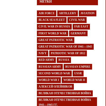
МЕТКИ
AIR FORCE
ARTILLERY
AVIATION
BLACK SEA FLEET
CIVIL WAR
CIVIL WAR IN RUSSIA
FAR EAST
FIRST WORLD WAR
GERMANY
GREAT PATRIOTIC WAR
GREAT PATRIOTIC WAR OF 1941—1945
NAVY
PATRIOTIC WAR OF 1812
RED ARMY
RUSSIA
RUSSIAN ARMY
RUSSIAN EMPIRE
SECOND WORLD WAR
USSR
WORLD WAR I
WORLD WAR II
АЛЕКСЕЙ ОЛЕЙНИКОВ
ВЕЛИКАЯ ОТЕЧЕСТВЕННАЯ ВОЙНА
ВЕЛИКАЯ ОТЕЧЕСТВЕННАЯ ВОЙНА
1941—1945 ГГ.