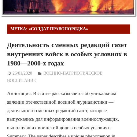
МЕТКА:
«СОЛДАТ ПРАВОПОРЯДКА»
Деятельность сменных редакций газет
внутренних войск в особых условиях в
1980—2000-х годах
26/01/2020
Дежурный по Редакции
ВОЕННО-ПАТРИОТИЧЕСКОЕ
ВОСПИТАНИЕ
Аннотация. В статье рассказывается об уникальном
явлении отечественной военной журналистики —
деятельности сменных редакций газет, которые
выпускались для информирования военнослужащих,
выполнявших воинский долг в особых условиях.
Summary. The paper describes a unique phenomenon in