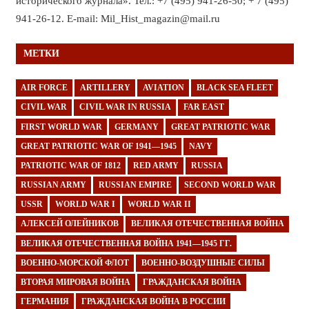
исторического журнала». Тел.: +7 (495) 941-26-50; + 7 (495)
941-26-12. E-mail: Mil_Hist_magazin@mail.ru
МЕТКИ
AIR FORCE
ARTILLERY
AVIATION
BLACK SEA FLEET
CIVIL WAR
CIVIL WAR IN RUSSIA
FAR EAST
FIRST WORLD WAR
GERMANY
GREAT PATRIOTIC WAR
GREAT PATRIOTIC WAR OF 1941—1945
NAVY
PATRIOTIC WAR OF 1812
RED ARMY
RUSSIA
RUSSIAN ARMY
RUSSIAN EMPIRE
SECOND WORLD WAR
USSR
WORLD WAR I
WORLD WAR II
АЛЕКСЕЙ ОЛЕЙНИКОВ
ВЕЛИКАЯ ОТЕЧЕСТВЕННАЯ ВОЙНА
ВЕЛИКАЯ ОТЕЧЕСТВЕННАЯ ВОЙНА 1941—1945 ГГ.
ВОЕННО-МОРСКОЙ ФЛОТ
ВОЕННО-ВОЗДУШНЫЕ СИЛЫ
ВТОРАЯ МИРОВАЯ ВОЙНА
ГРАЖДАНСКАЯ ВОЙНА
ГЕРМАНИЯ
ГРАЖДАНСКАЯ ВОЙНА В РОССИИ