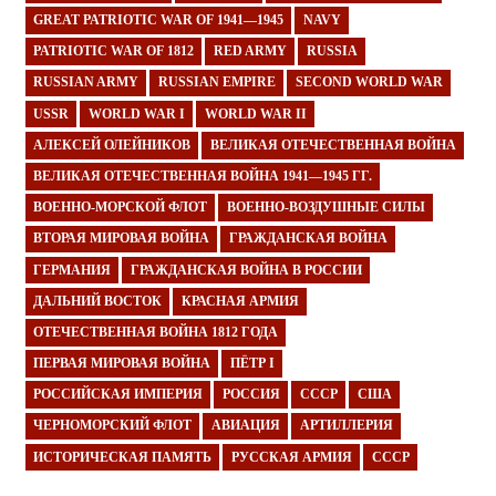
GREAT PATRIOTIC WAR OF 1941—1945
NAVY
PATRIOTIC WAR OF 1812
RED ARMY
RUSSIA
RUSSIAN ARMY
RUSSIAN EMPIRE
SECOND WORLD WAR
USSR
WORLD WAR I
WORLD WAR II
АЛЕКСЕЙ ОЛЕЙНИКОВ
ВЕЛИКАЯ ОТЕЧЕСТВЕННАЯ ВОЙНА
ВЕЛИКАЯ ОТЕЧЕСТВЕННАЯ ВОЙНА 1941—1945 ГГ.
ВОЕННО-МОРСКОЙ ФЛОТ
ВОЕННО-ВОЗДУШНЫЕ СИЛЫ
ВТОРАЯ МИРОВАЯ ВОЙНА
ГРАЖДАНСКАЯ ВОЙНА
ГЕРМАНИЯ
ГРАЖДАНСКАЯ ВОЙНА В РОССИИ
ДАЛЬНИЙ ВОСТОК
КРАСНАЯ АРМИЯ
ОТЕЧЕСТВЕННАЯ ВОЙНА 1812 ГОДА
ПЕРВАЯ МИРОВАЯ ВОЙНА
ПЁТР I
РОССИЙСКАЯ ИМПЕРИЯ
РОССИЯ
СССР
США
ЧЕРНОМОРСКИЙ ФЛОТ
АВИАЦИЯ
АРТИЛЛЕРИЯ
ИСТОРИЧЕСКАЯ ПАМЯТЬ
РУССКАЯ АРМИЯ
СССР