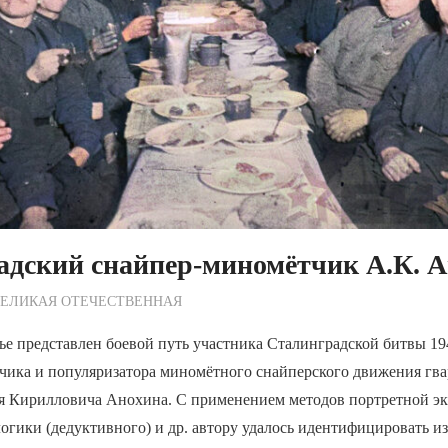
адский снайпер-миномётчик А.К. 
ежурный по Редакции
ВЕЛИКАЯ ОТЕЧЕСТВЕННАЯ
ье представлен боевой путь участника Сталинградской битвы 19
чика и популяризатора миномётного снайперского движения гв
я Кирилловича Анохина. С применением методов портретной э
логики (дедуктивного) и др. автору удалось идентифицировать и