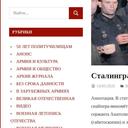
Поиск
ПОИСК
для:
РУБРИКИ
50 ЛЕТ ПОЛИТУЧИЛИЩАМ
АНОНС
АРМИЯ И КУЛЬТУРА
АРМИЯ И ОБЩЕСТВО
Сталингр
АРХИВ ЖУРНАЛА
БЕЗ СРОКА ДАВНОСТИ
14/05/2026
Д
В ЗАРУБЕЖНЫХ АРМИЯХ
Аннотация. В стат
ВЕЛИКАЯ ОТЕЧЕСТВЕННАЯ
снайпера-миномёт
ВИДЕО
ВОЕННАЯ ЛЕТОПИСЬ
сержанта Анатоли
ОТЕЧЕСТВА
(габитоскопии) и 