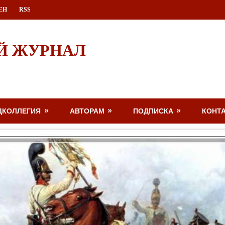
ЕН
RSS
Й ЖУРНАЛ
ДКОЛЛЕГИЯ
АВТОРАМ
ПОДПИСКА
КОНТ