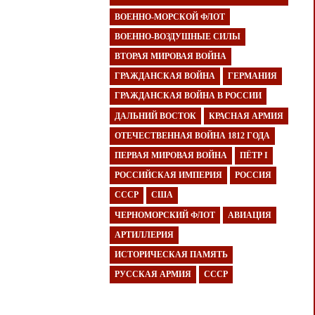
ВОЕННО-МОРСКОЙ ФЛОТ
ВОЕННО-ВОЗДУШНЫЕ СИЛЫ
ВТОРАЯ МИРОВАЯ ВОЙНА
ГРАЖДАНСКАЯ ВОЙНА
ГЕРМАНИЯ
ГРАЖДАНСКАЯ ВОЙНА В РОССИИ
ДАЛЬНИЙ ВОСТОК
КРАСНАЯ АРМИЯ
ОТЕЧЕСТВЕННАЯ ВОЙНА 1812 ГОДА
ПЕРВАЯ МИРОВАЯ ВОЙНА
ПЁТР I
РОССИЙСКАЯ ИМПЕРИЯ
РОССИЯ
СССР
США
ЧЕРНОМОРСКИЙ ФЛОТ
АВИАЦИЯ
АРТИЛЛЕРИЯ
ИСТОРИЧЕСКАЯ ПАМЯТЬ
РУССКАЯ АРМИЯ
СССР