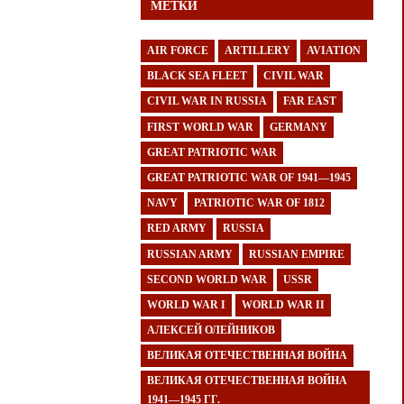
МЕТКИ
AIR FORCE
ARTILLERY
AVIATION
BLACK SEA FLEET
CIVIL WAR
CIVIL WAR IN RUSSIA
FAR EAST
FIRST WORLD WAR
GERMANY
GREAT PATRIOTIC WAR
GREAT PATRIOTIC WAR OF 1941—1945
NAVY
PATRIOTIC WAR OF 1812
RED ARMY
RUSSIA
RUSSIAN ARMY
RUSSIAN EMPIRE
SECOND WORLD WAR
USSR
WORLD WAR I
WORLD WAR II
АЛЕКСЕЙ ОЛЕЙНИКОВ
ВЕЛИКАЯ ОТЕЧЕСТВЕННАЯ ВОЙНА
ВЕЛИКАЯ ОТЕЧЕСТВЕННАЯ ВОЙНА
1941—1945 ГГ.