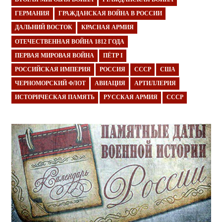
ГЕРМАНИЯ
ГРАЖДАНСКАЯ ВОЙНА В РОССИИ
ДАЛЬНИЙ ВОСТОК
КРАСНАЯ АРМИЯ
ОТЕЧЕСТВЕННАЯ ВОЙНА 1812 ГОДА
ПЕРВАЯ МИРОВАЯ ВОЙНА
ПЁТР I
РОССИЙСКАЯ ИМПЕРИЯ
РОССИЯ
СССР
США
ЧЕРНОМОРСКИЙ ФЛОТ
АВИАЦИЯ
АРТИЛЛЕРИЯ
ИСТОРИЧЕСКАЯ ПАМЯТЬ
РУССКАЯ АРМИЯ
СССР