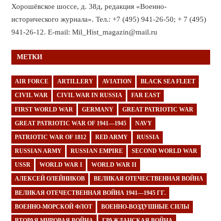
Хорошёвское шоссе, д. 38д, редакция «Военно-
исторического журнала». Тел.: +7 (495) 941-26-50; + 7 (495)
941-26-12. E-mail: Mil_Hist_magazin@mail.ru
МЕТКИ
AIR FORCE
ARTILLERY
AVIATION
BLACK SEA FLEET
CIVIL WAR
CIVIL WAR IN RUSSIA
FAR EAST
FIRST WORLD WAR
GERMANY
GREAT PATRIOTIC WAR
GREAT PATRIOTIC WAR OF 1941—1945
NAVY
PATRIOTIC WAR OF 1812
RED ARMY
RUSSIA
RUSSIAN ARMY
RUSSIAN EMPIRE
SECOND WORLD WAR
USSR
WORLD WAR I
WORLD WAR II
АЛЕКСЕЙ ОЛЕЙНИКОВ
ВЕЛИКАЯ ОТЕЧЕСТВЕННАЯ ВОЙНА
ВЕЛИКАЯ ОТЕЧЕСТВЕННАЯ ВОЙНА 1941—1945 ГГ.
ВОЕННО-МОРСКОЙ ФЛОТ
ВОЕННО-ВОЗДУШНЫЕ СИЛЫ
ВТОРАЯ МИРОВАЯ ВОЙНА
ГРАЖДАНСКАЯ ВОЙНА