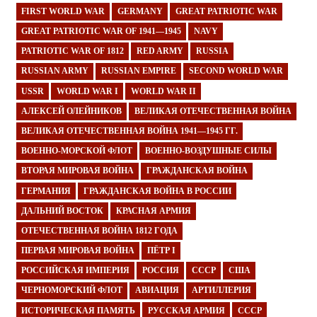
FIRST WORLD WAR
GERMANY
GREAT PATRIOTIC WAR
GREAT PATRIOTIC WAR OF 1941—1945
NAVY
PATRIOTIC WAR OF 1812
RED ARMY
RUSSIA
RUSSIAN ARMY
RUSSIAN EMPIRE
SECOND WORLD WAR
USSR
WORLD WAR I
WORLD WAR II
АЛЕКСЕЙ ОЛЕЙНИКОВ
ВЕЛИКАЯ ОТЕЧЕСТВЕННАЯ ВОЙНА
ВЕЛИКАЯ ОТЕЧЕСТВЕННАЯ ВОЙНА 1941—1945 ГГ.
ВОЕННО-МОРСКОЙ ФЛОТ
ВОЕННО-ВОЗДУШНЫЕ СИЛЫ
ВТОРАЯ МИРОВАЯ ВОЙНА
ГРАЖДАНСКАЯ ВОЙНА
ГЕРМАНИЯ
ГРАЖДАНСКАЯ ВОЙНА В РОССИИ
ДАЛЬНИЙ ВОСТОК
КРАСНАЯ АРМИЯ
ОТЕЧЕСТВЕННАЯ ВОЙНА 1812 ГОДА
ПЕРВАЯ МИРОВАЯ ВОЙНА
ПЁТР I
РОССИЙСКАЯ ИМПЕРИЯ
РОССИЯ
СССР
США
ЧЕРНОМОРСКИЙ ФЛОТ
АВИАЦИЯ
АРТИЛЛЕРИЯ
ИСТОРИЧЕСКАЯ ПАМЯТЬ
РУССКАЯ АРМИЯ
СССР