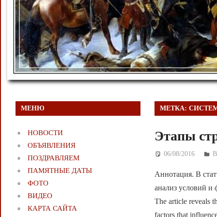
МЕНЮ
МЕТКА:
СИСТЕМ
Этапы стр
НОВОСТИ
ОБЪЯВЛЕНИЯ
06/08/2016
Д
ПОЗДРАВЛЯЕМ
ПАМЯТНЫЕ ДАТЫ
Аннотация. В стат
ФОТО
анализ условий и 
ВИДЕО
The article reveals 
КАРТА САЙТА
factors that influenc