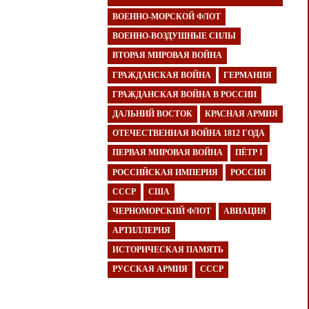
ВОЕННО-МОРСКОЙ ФЛОТ
ВОЕННО-ВОЗДУШНЫЕ СИЛЫ
ВТОРАЯ МИРОВАЯ ВОЙНА
ГРАЖДАНСКАЯ ВОЙНА
ГЕРМАНИЯ
ГРАЖДАНСКАЯ ВОЙНА В РОССИИ
ДАЛЬНИЙ ВОСТОК
КРАСНАЯ АРМИЯ
ОТЕЧЕСТВЕННАЯ ВОЙНА 1812 ГОДА
ПЕРВАЯ МИРОВАЯ ВОЙНА
ПЁТР I
РОССИЙСКАЯ ИМПЕРИЯ
РОССИЯ
СССР
США
ЧЕРНОМОРСКИЙ ФЛОТ
АВИАЦИЯ
АРТИЛЛЕРИЯ
ИСТОРИЧЕСКАЯ ПАМЯТЬ
РУССКАЯ АРМИЯ
СССР