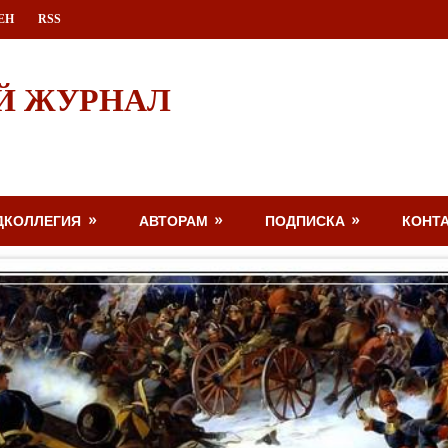
ЕН
RSS
Й ЖУРНАЛ
ДКОЛЛЕГИЯ
АВТОРАМ
ПОДПИСКА
КОНТ