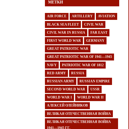
МЕТКИ
AIR FORCE
ARTILLERY
AVIATION
BLACK SEA FLEET
CIVIL WAR
CIVIL WAR IN RUSSIA
FAR EAST
FIRST WORLD WAR
GERMANY
GREAT PATRIOTIC WAR
GREAT PATRIOTIC WAR OF 1941—1945
NAVY
PATRIOTIC WAR OF 1812
RED ARMY
RUSSIA
RUSSIAN ARMY
RUSSIAN EMPIRE
SECOND WORLD WAR
USSR
WORLD WAR I
WORLD WAR II
АЛЕКСЕЙ ОЛЕЙНИКОВ
ВЕЛИКАЯ ОТЕЧЕСТВЕННАЯ ВОЙНА
ВЕЛИКАЯ ОТЕЧЕСТВЕННАЯ ВОЙНА
1941—1945 ГГ.