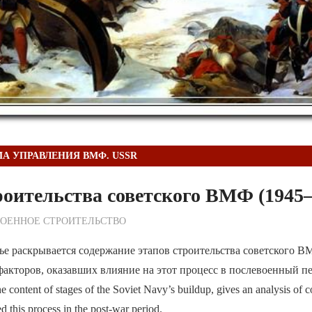
А УПРАВЛЕНИЯ ВМФ. USSR
оительства советского ВМФ (1945—
ежурный по Редакции
ВОЕННОЕ СТРОИТЕЛЬСТВО
ье раскрывается содержание этапов строительства советского В
факторов, оказавших влияние на этот процесс в послевоенный п
the content of stages of the Soviet Navy’s buildup, gives an analysis of 
ed this process in the post-war period.