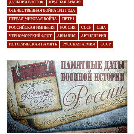
ДАЛЬНИЙ ВОСТОК
КРАСНАЯ АРМИЯ
ОТЕЧЕСТВЕННАЯ ВОЙНА 1812 ГОДА
ПЕРВАЯ МИРОВАЯ ВОЙНА
ПЁТР I
РОССИЙСКАЯ ИМПЕРИЯ
РОССИЯ
СССР
США
ЧЕРНОМОРСКИЙ ФЛОТ
АВИАЦИЯ
АРТИЛЛЕРИЯ
ИСТОРИЧЕСКАЯ ПАМЯТЬ
РУССКАЯ АРМИЯ
СССР