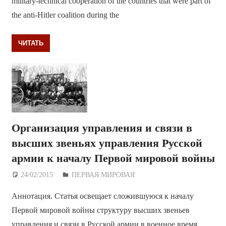
military-technical cooperation of the countries that were part of
the anti-Hitler coalition during the
ЧИТАТЬ
Организация управления и связи в
высших звеньях управления Русской
армии к началу Первой мировой войны
24/02/2015
Дежурный по Редакции
ПЕРВАЯ МИРОВАЯ
Аннотация. Статья освещает сложившуюся к началу
Первой мировой войны структуру высших звеньев
управления и связи в Русской армии в военное время.