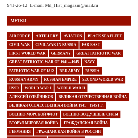
941-26-12. E-mail: Mil_Hist_magazin@mail.ru
МЕТКИ
AIR FORCE
ARTILLERY
AVIATION
BLACK SEA FLEET
CIVIL WAR
CIVIL WAR IN RUSSIA
FAR EAST
FIRST WORLD WAR
GERMANY
GREAT PATRIOTIC WAR
GREAT PATRIOTIC WAR OF 1941—1945
NAVY
PATRIOTIC WAR OF 1812
RED ARMY
RUSSIA
RUSSIAN ARMY
RUSSIAN EMPIRE
SECOND WORLD WAR
USSR
WORLD WAR I
WORLD WAR II
АЛЕКСЕЙ ОЛЕЙНИКОВ
ВЕЛИКАЯ ОТЕЧЕСТВЕННАЯ ВОЙНА
ВЕЛИКАЯ ОТЕЧЕСТВЕННАЯ ВОЙНА 1941—1945 ГГ.
ВОЕННО-МОРСКОЙ ФЛОТ
ВОЕННО-ВОЗДУШНЫЕ СИЛЫ
ВТОРАЯ МИРОВАЯ ВОЙНА
ГРАЖДАНСКАЯ ВОЙНА
ГЕРМАНИЯ
ГРАЖДАНСКАЯ ВОЙНА В РОССИИ