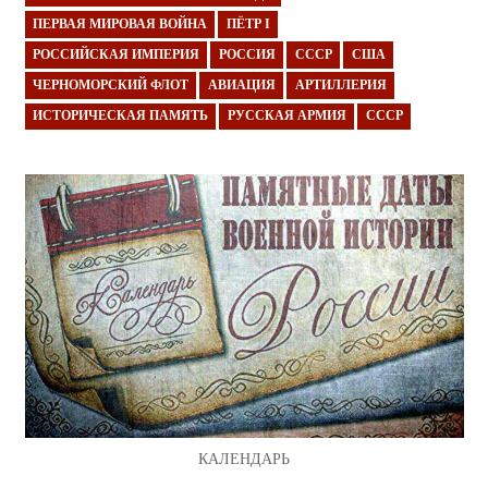
ПЕРВАЯ МИРОВАЯ ВОЙНА
ПЁТР I
РОССИЙСКАЯ ИМПЕРИЯ
РОССИЯ
СССР
США
ЧЕРНОМОРСКИЙ ФЛОТ
АВИАЦИЯ
АРТИЛЛЕРИЯ
ИСТОРИЧЕСКАЯ ПАМЯТЬ
РУССКАЯ АРМИЯ
СССР
КАЛЕНДАРЬ