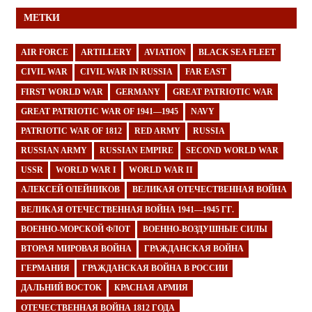
МЕТКИ
AIR FORCE
ARTILLERY
AVIATION
BLACK SEA FLEET
CIVIL WAR
CIVIL WAR IN RUSSIA
FAR EAST
FIRST WORLD WAR
GERMANY
GREAT PATRIOTIC WAR
GREAT PATRIOTIC WAR OF 1941—1945
NAVY
PATRIOTIC WAR OF 1812
RED ARMY
RUSSIA
RUSSIAN ARMY
RUSSIAN EMPIRE
SECOND WORLD WAR
USSR
WORLD WAR I
WORLD WAR II
АЛЕКСЕЙ ОЛЕЙНИКОВ
ВЕЛИКАЯ ОТЕЧЕСТВЕННАЯ ВОЙНА
ВЕЛИКАЯ ОТЕЧЕСТВЕННАЯ ВОЙНА 1941—1945 ГГ.
ВОЕННО-МОРСКОЙ ФЛОТ
ВОЕННО-ВОЗДУШНЫЕ СИЛЫ
ВТОРАЯ МИРОВАЯ ВОЙНА
ГРАЖДАНСКАЯ ВОЙНА
ГЕРМАНИЯ
ГРАЖДАНСКАЯ ВОЙНА В РОССИИ
ДАЛЬНИЙ ВОСТОК
КРАСНАЯ АРМИЯ
ОТЕЧЕСТВЕННАЯ ВОЙНА 1812 ГОДА