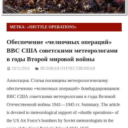
МЕТКА:
«SHUTTLE OPERATIONS»
Обеспечение «челночных операций»
ВВС США советскими метеорологами
в годы Второй мировой войны
29/11/2016
Дежурный по Редакции
ВЕЛИКАЯ ОТЕЧЕСТВЕННАЯ
Аннотация. Статья посвящена метеорологическому
обеспечению «челночных операций» бомбардировщиков
ВВС США советскими метеорологами в годы Великой
Отечественной войны 1941—1945 гг. Summary. The article
is devoted to meteorological support of «shuttle operations» of
the US Air Force’s bombers by Soviet meteorologists in the