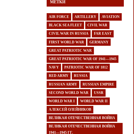
МЕТКИ
AIR FORCE
ARTILLERY
AVIATION
BLACK SEA FLEET
CIVIL WAR
CIVIL WAR IN RUSSIA
FAR EAST
FIRST WORLD WAR
GERMANY
GREAT PATRIOTIC WAR
GREAT PATRIOTIC WAR OF 1941—1945
NAVY
PATRIOTIC WAR OF 1812
RED ARMY
RUSSIA
RUSSIAN ARMY
RUSSIAN EMPIRE
SECOND WORLD WAR
USSR
WORLD WAR I
WORLD WAR II
АЛЕКСЕЙ ОЛЕЙНИКОВ
ВЕЛИКАЯ ОТЕЧЕСТВЕННАЯ ВОЙНА
ВЕЛИКАЯ ОТЕЧЕСТВЕННАЯ ВОЙНА
1941—1945 ГГ.