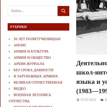
Поиск
ПОИСК
для:
РУБРИКИ
50 ЛЕТ ПОЛИТУЧИЛИЩАМ
АНОНС
АРМИЯ И КУЛЬТУРА
АРМИЯ И ОБЩЕСТВО
Деятельн
АРХИВ ЖУРНАЛА
БЕЗ СРОКА ДАВНОСТИ
школ-инте
В ЗАРУБЕЖНЫХ АРМИЯХ
языка и у
ВЕЛИКАЯ ОТЕЧЕСТВЕННАЯ
ВИДЕО
(1983—199
ВОЕННАЯ ЛЕТОПИСЬ
01/02/2024
Д
ОТЕЧЕСТВА