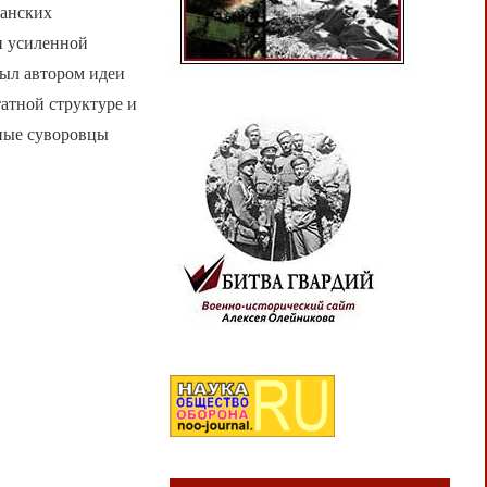
канских
и усиленной
был автором идеи
атной структуре и
ьные суворовцы