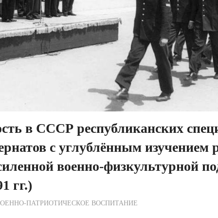
ость в СССР республиканских спе
рнатов с углублённым изучением р
силенной военно-физкультурной по
1 гг.)
ежурный по Редакции
ВОЕННО-ПАТРИОТИЧЕСКОЕ ВОСПИТАНИЕ