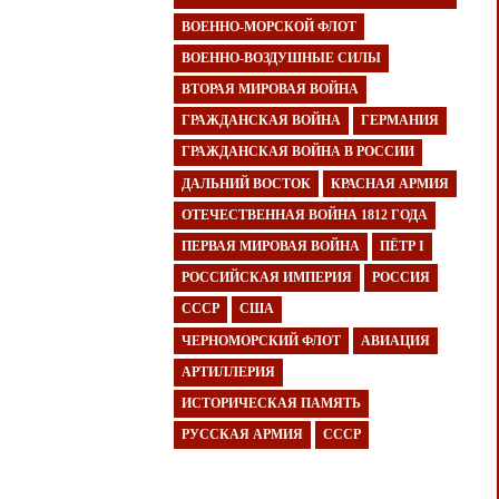
ВОЕННО-МОРСКОЙ ФЛОТ
ВОЕННО-ВОЗДУШНЫЕ СИЛЫ
ВТОРАЯ МИРОВАЯ ВОЙНА
ГРАЖДАНСКАЯ ВОЙНА
ГЕРМАНИЯ
ГРАЖДАНСКАЯ ВОЙНА В РОССИИ
ДАЛЬНИЙ ВОСТОК
КРАСНАЯ АРМИЯ
ОТЕЧЕСТВЕННАЯ ВОЙНА 1812 ГОДА
ПЕРВАЯ МИРОВАЯ ВОЙНА
ПЁТР I
РОССИЙСКАЯ ИМПЕРИЯ
РОССИЯ
СССР
США
ЧЕРНОМОРСКИЙ ФЛОТ
АВИАЦИЯ
АРТИЛЛЕРИЯ
ИСТОРИЧЕСКАЯ ПАМЯТЬ
РУССКАЯ АРМИЯ
СССР