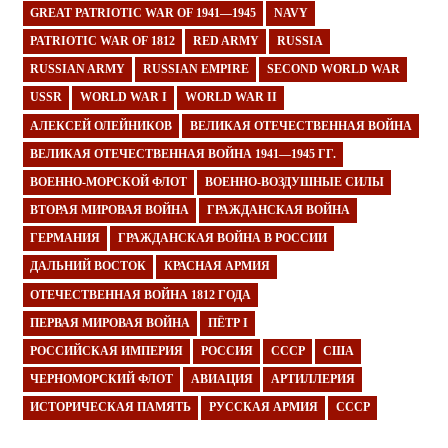
GREAT PATRIOTIC WAR OF 1941—1945
NAVY
PATRIOTIC WAR OF 1812
RED ARMY
RUSSIA
RUSSIAN ARMY
RUSSIAN EMPIRE
SECOND WORLD WAR
USSR
WORLD WAR I
WORLD WAR II
АЛЕКСЕЙ ОЛЕЙНИКОВ
ВЕЛИКАЯ ОТЕЧЕСТВЕННАЯ ВОЙНА
ВЕЛИКАЯ ОТЕЧЕСТВЕННАЯ ВОЙНА 1941—1945 ГГ.
ВОЕННО-МОРСКОЙ ФЛОТ
ВОЕННО-ВОЗДУШНЫЕ СИЛЫ
ВТОРАЯ МИРОВАЯ ВОЙНА
ГРАЖДАНСКАЯ ВОЙНА
ГЕРМАНИЯ
ГРАЖДАНСКАЯ ВОЙНА В РОССИИ
ДАЛЬНИЙ ВОСТОК
КРАСНАЯ АРМИЯ
ОТЕЧЕСТВЕННАЯ ВОЙНА 1812 ГОДА
ПЕРВАЯ МИРОВАЯ ВОЙНА
ПЁТР I
РОССИЙСКАЯ ИМПЕРИЯ
РОССИЯ
СССР
США
ЧЕРНОМОРСКИЙ ФЛОТ
АВИАЦИЯ
АРТИЛЛЕРИЯ
ИСТОРИЧЕСКАЯ ПАМЯТЬ
РУССКАЯ АРМИЯ
СССР