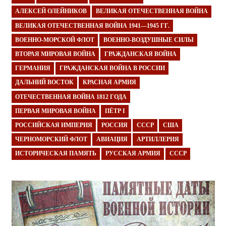
АЛЕКСЕЙ ОЛЕЙНИКОВ
ВЕЛИКАЯ ОТЕЧЕСТВЕННАЯ ВОЙНА
ВЕЛИКАЯ ОТЕЧЕСТВЕННАЯ ВОЙНА 1941—1945 ГГ.
ВОЕННО-МОРСКОЙ ФЛОТ
ВОЕННО-ВОЗДУШНЫЕ СИЛЫ
ВТОРАЯ МИРОВАЯ ВОЙНА
ГРАЖДАНСКАЯ ВОЙНА
ГЕРМАНИЯ
ГРАЖДАНСКАЯ ВОЙНА В РОССИИ
ДАЛЬНИЙ ВОСТОК
КРАСНАЯ АРМИЯ
ОТЕЧЕСТВЕННАЯ ВОЙНА 1812 ГОДА
ПЕРВАЯ МИРОВАЯ ВОЙНА
ПЁТР I
РОССИЙСКАЯ ИМПЕРИЯ
РОССИЯ
СССР
США
ЧЕРНОМОРСКИЙ ФЛОТ
АВИАЦИЯ
АРТИЛЛЕРИЯ
ИСТОРИЧЕСКАЯ ПАМЯТЬ
РУССКАЯ АРМИЯ
СССР