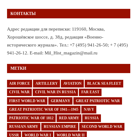
КОНТАКТЫ
Адрес редакции для переписки: 119160, Москва,
Хорошёвское шоссе, д. 38д, редакция «Военно-
исторического журнала». Тел.: +7 (495) 941-26-50; + 7 (495)
941-26-12. E-mail: Mil_Hist_magazin@mail.ru
МЕТКИ
AIR FORCE
ARTILLERY
AVIATION
BLACK SEA FLEET
CIVIL WAR
CIVIL WAR IN RUSSIA
FAR EAST
FIRST WORLD WAR
GERMANY
GREAT PATRIOTIC WAR
GREAT PATRIOTIC WAR OF 1941—1945
NAVY
PATRIOTIC WAR OF 1812
RED ARMY
RUSSIA
RUSSIAN ARMY
RUSSIAN EMPIRE
SECOND WORLD WAR
USSR
WORLD WAR I
WORLD WAR II