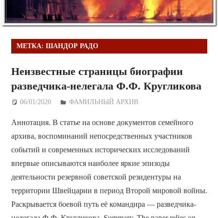
МЕТКА:
ШАНДОР РАДО
Неизвестные страницы биографии
разведчика-нелегала Ф.Ф. Кругликова
06/01/2020
Дежурный по Редакции
ФАМИЛЬНЫЙ АРХИВ
Аннотация. В статье на основе документов семейного
архива, воспоминаний непосредственных участников
событий и современных исторических исследований
впервые описываются наиболее яркие эпизоды
деятельности резервной советской резидентуры на
территории Швейцарии в период Второй мировой войны.
Раскрывается боевой путь её командира — разведчика-
нелегала Ф.Ф. Кругликова. Summary. The paper relies on