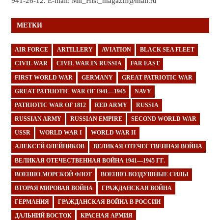
941-26-12. E-mail: Mil_Hist_magazin@mail.ru
МЕТКИ
AIR FORCE
ARTILLERY
AVIATION
BLACK SEA FLEET
CIVIL WAR
CIVIL WAR IN RUSSIA
FAR EAST
FIRST WORLD WAR
GERMANY
GREAT PATRIOTIC WAR
GREAT PATRIOTIC WAR OF 1941—1945
NAVY
PATRIOTIC WAR OF 1812
RED ARMY
RUSSIA
RUSSIAN ARMY
RUSSIAN EMPIRE
SECOND WORLD WAR
USSR
WORLD WAR I
WORLD WAR II
АЛЕКСЕЙ ОЛЕЙНИКОВ
ВЕЛИКАЯ ОТЕЧЕСТВЕННАЯ ВОЙНА
ВЕЛИКАЯ ОТЕЧЕСТВЕННАЯ ВОЙНА 1941—1945 ГГ.
ВОЕННО-МОРСКОЙ ФЛОТ
ВОЕННО-ВОЗДУШНЫЕ СИЛЫ
ВТОРАЯ МИРОВАЯ ВОЙНА
ГРАЖДАНСКАЯ ВОЙНА
ГЕРМАНИЯ
ГРАЖДАНСКАЯ ВОЙНА В РОССИИ
ДАЛЬНИЙ ВОСТОК
КРАСНАЯ АРМИЯ