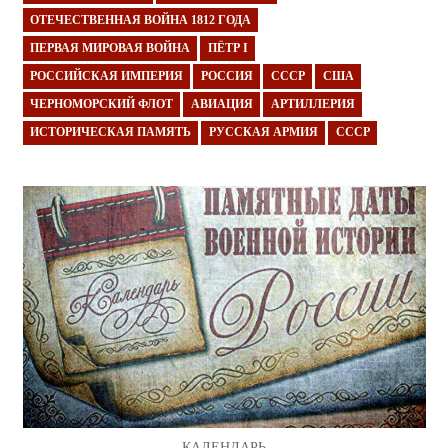
ОТЕЧЕСТВЕННАЯ ВОЙНА 1812 ГОДА
ПЕРВАЯ МИРОВАЯ ВОЙНА
ПЁТР I
РОССИЙСКАЯ ИМПЕРИЯ
РОССИЯ
СССР
США
ЧЕРНОМОРСКИЙ ФЛОТ
АВИАЦИЯ
АРТИЛЛЕРИЯ
ИСТОРИЧЕСКАЯ ПАМЯТЬ
РУССКАЯ АРМИЯ
СССР
КАЛЕНДАРЬ