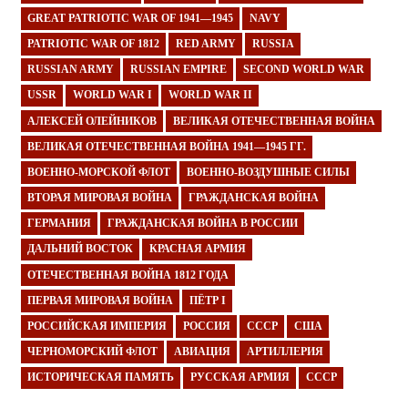
GREAT PATRIOTIC WAR OF 1941—1945
NAVY
PATRIOTIC WAR OF 1812
RED ARMY
RUSSIA
RUSSIAN ARMY
RUSSIAN EMPIRE
SECOND WORLD WAR
USSR
WORLD WAR I
WORLD WAR II
АЛЕКСЕЙ ОЛЕЙНИКОВ
ВЕЛИКАЯ ОТЕЧЕСТВЕННАЯ ВОЙНА
ВЕЛИКАЯ ОТЕЧЕСТВЕННАЯ ВОЙНА 1941—1945 ГГ.
ВОЕННО-МОРСКОЙ ФЛОТ
ВОЕННО-ВОЗДУШНЫЕ СИЛЫ
ВТОРАЯ МИРОВАЯ ВОЙНА
ГРАЖДАНСКАЯ ВОЙНА
ГЕРМАНИЯ
ГРАЖДАНСКАЯ ВОЙНА В РОССИИ
ДАЛЬНИЙ ВОСТОК
КРАСНАЯ АРМИЯ
ОТЕЧЕСТВЕННАЯ ВОЙНА 1812 ГОДА
ПЕРВАЯ МИРОВАЯ ВОЙНА
ПЁТР I
РОССИЙСКАЯ ИМПЕРИЯ
РОССИЯ
СССР
США
ЧЕРНОМОРСКИЙ ФЛОТ
АВИАЦИЯ
АРТИЛЛЕРИЯ
ИСТОРИЧЕСКАЯ ПАМЯТЬ
РУССКАЯ АРМИЯ
СССР