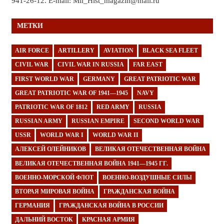
941-26-12. E-mail: Mil_Hist_magazin@mail.ru
МЕТКИ
AIR FORCE
ARTILLERY
AVIATION
BLACK SEA FLEET
CIVIL WAR
CIVIL WAR IN RUSSIA
FAR EAST
FIRST WORLD WAR
GERMANY
GREAT PATRIOTIC WAR
GREAT PATRIOTIC WAR OF 1941—1945
NAVY
PATRIOTIC WAR OF 1812
RED ARMY
RUSSIA
RUSSIAN ARMY
RUSSIAN EMPIRE
SECOND WORLD WAR
USSR
WORLD WAR I
WORLD WAR II
АЛЕКСЕЙ ОЛЕЙНИКОВ
ВЕЛИКАЯ ОТЕЧЕСТВЕННАЯ ВОЙНА
ВЕЛИКАЯ ОТЕЧЕСТВЕННАЯ ВОЙНА 1941—1945 ГГ.
ВОЕННО-МОРСКОЙ ФЛОТ
ВОЕННО-ВОЗДУШНЫЕ СИЛЫ
ВТОРАЯ МИРОВАЯ ВОЙНА
ГРАЖДАНСКАЯ ВОЙНА
ГЕРМАНИЯ
ГРАЖДАНСКАЯ ВОЙНА В РОССИИ
ДАЛЬНИЙ ВОСТОК
КРАСНАЯ АРМИЯ