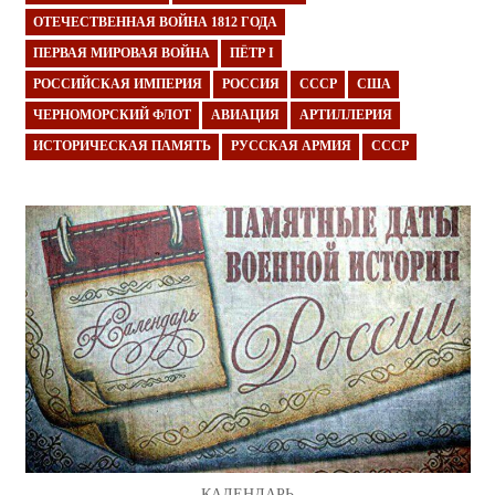
ОТЕЧЕСТВЕННАЯ ВОЙНА 1812 ГОДА
ПЕРВАЯ МИРОВАЯ ВОЙНА
ПЁТР I
РОССИЙСКАЯ ИМПЕРИЯ
РОССИЯ
СССР
США
ЧЕРНОМОРСКИЙ ФЛОТ
АВИАЦИЯ
АРТИЛЛЕРИЯ
ИСТОРИЧЕСКАЯ ПАМЯТЬ
РУССКАЯ АРМИЯ
СССР
КАЛЕНДАРЬ