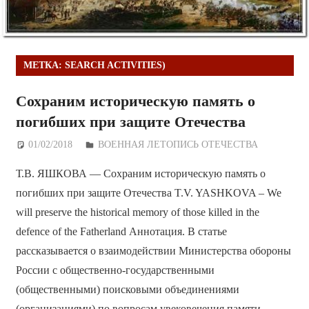
МЕТКА:
SEARCH ACTIVITIES)
Сохраним историческую память о
погибших при защите Отечества
01/02/2018
Дежурный по Редакции
ВОЕННАЯ ЛЕТОПИСЬ ОТЕЧЕСТВА
Т.В. ЯШКОВА — Сохраним историческую память о
погибших при защите Отечества T.V. YASHKOVA – We
will preserve the historical memory of those killed in the
defence of the Fatherland Аннотация. В статье
рассказывается о взаимодействии Министерства обороны
России с общественно-государственными
(общественными) поисковыми объединениями
(организациями) по вопросам увековечения памяти