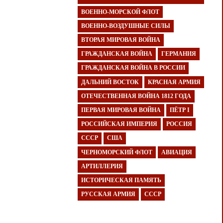
ВОЕННО-МОРСКОЙ ФЛОТ
ВОЕННО-ВОЗДУШНЫЕ СИЛЫ
ВТОРАЯ МИРОВАЯ ВОЙНА
ГРАЖДАНСКАЯ ВОЙНА
ГЕРМАНИЯ
ГРАЖДАНСКАЯ ВОЙНА В РОССИИ
ДАЛЬНИЙ ВОСТОК
КРАСНАЯ АРМИЯ
ОТЕЧЕСТВЕННАЯ ВОЙНА 1812 ГОДА
ПЕРВАЯ МИРОВАЯ ВОЙНА
ПЁТР I
РОССИЙСКАЯ ИМПЕРИЯ
РОССИЯ
СССР
США
ЧЕРНОМОРСКИЙ ФЛОТ
АВИАЦИЯ
АРТИЛЛЕРИЯ
ИСТОРИЧЕСКАЯ ПАМЯТЬ
РУССКАЯ АРМИЯ
СССР