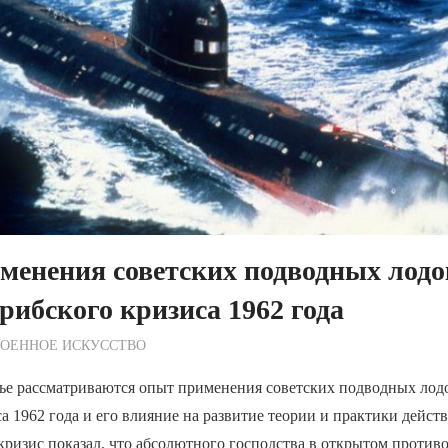
енения советских подводных лодо
рибского кризиса 1962 года
ежурный по Редакции
ВОЕННОЕ ИСКУССТВО
ье рассматриваются опыт применения советских подводных лодо
а 1962 года и его влияние на развитие теории и практики дейст
изис показал, что абсолютного господства в открытом противо