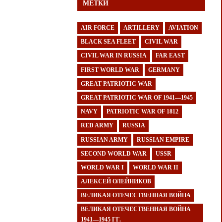
МЕТКИ
AIR FORCE
ARTILLERY
AVIATION
BLACK SEA FLEET
CIVIL WAR
CIVIL WAR IN RUSSIA
FAR EAST
FIRST WORLD WAR
GERMANY
GREAT PATRIOTIC WAR
GREAT PATRIOTIC WAR OF 1941—1945
NAVY
PATRIOTIC WAR OF 1812
RED ARMY
RUSSIA
RUSSIAN ARMY
RUSSIAN EMPIRE
SECOND WORLD WAR
USSR
WORLD WAR I
WORLD WAR II
АЛЕКСЕЙ ОЛЕЙНИКОВ
ВЕЛИКАЯ ОТЕЧЕСТВЕННАЯ ВОЙНА
ВЕЛИКАЯ ОТЕЧЕСТВЕННАЯ ВОЙНА
1941—1945 ГГ.