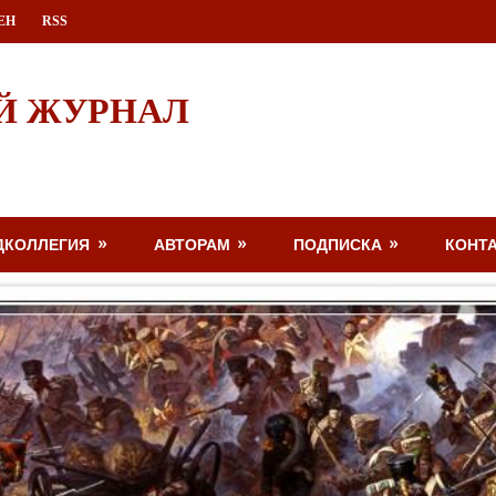
ЕН
RSS
Й ЖУРНАЛ
ДКОЛЛЕГИЯ
АВТОРАМ
ПОДПИСКА
КОНТ