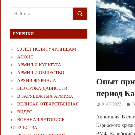
Поиск
ПОИСК
для:
РУБРИКИ
50 ЛЕТ ПОЛИТУЧИЛИЩАМ
АНОНС
АРМИЯ И КУЛЬТУРА
АРМИЯ И ОБЩЕСТВО
Опыт прим
АРХИВ ЖУРНАЛА
БЕЗ СРОКА ДАВНОСТИ
период Ка
В ЗАРУБЕЖНЫХ АРМИЯХ
ВЕЛИКАЯ ОТЕЧЕСТВЕННАЯ
01/07/2022
Д
ВИДЕО
Аннотация. В стат
ВОЕННАЯ ЛЕТОПИСЬ
Карибского кризис
ОТЕЧЕСТВА
ВМФ. Карибский кр