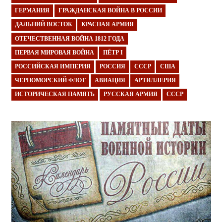
ГЕРМАНИЯ
ГРАЖДАНСКАЯ ВОЙНА В РОССИИ
ДАЛЬНИЙ ВОСТОК
КРАСНАЯ АРМИЯ
ОТЕЧЕСТВЕННАЯ ВОЙНА 1812 ГОДА
ПЕРВАЯ МИРОВАЯ ВОЙНА
ПЁТР I
РОССИЙСКАЯ ИМПЕРИЯ
РОССИЯ
СССР
США
ЧЕРНОМОРСКИЙ ФЛОТ
АВИАЦИЯ
АРТИЛЛЕРИЯ
ИСТОРИЧЕСКАЯ ПАМЯТЬ
РУССКАЯ АРМИЯ
СССР