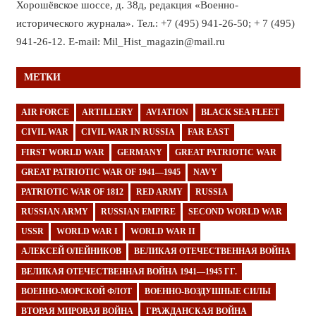
Хорошёвское шоссе, д. 38д, редакция «Военно-
исторического журнала». Тел.: +7 (495) 941-26-50; + 7 (495)
941-26-12. E-mail: Mil_Hist_magazin@mail.ru
МЕТКИ
AIR FORCE
ARTILLERY
AVIATION
BLACK SEA FLEET
CIVIL WAR
CIVIL WAR IN RUSSIA
FAR EAST
FIRST WORLD WAR
GERMANY
GREAT PATRIOTIC WAR
GREAT PATRIOTIC WAR OF 1941—1945
NAVY
PATRIOTIC WAR OF 1812
RED ARMY
RUSSIA
RUSSIAN ARMY
RUSSIAN EMPIRE
SECOND WORLD WAR
USSR
WORLD WAR I
WORLD WAR II
АЛЕКСЕЙ ОЛЕЙНИКОВ
ВЕЛИКАЯ ОТЕЧЕСТВЕННАЯ ВОЙНА
ВЕЛИКАЯ ОТЕЧЕСТВЕННАЯ ВОЙНА 1941—1945 ГГ.
ВОЕННО-МОРСКОЙ ФЛОТ
ВОЕННО-ВОЗДУШНЫЕ СИЛЫ
ВТОРАЯ МИРОВАЯ ВОЙНА
ГРАЖДАНСКАЯ ВОЙНА