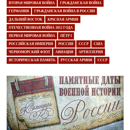
ВТОРАЯ МИРОВАЯ ВОЙНА
ГРАЖДАНСКАЯ ВОЙНА
ГЕРМАНИЯ
ГРАЖДАНСКАЯ ВОЙНА В РОССИИ
ДАЛЬНИЙ ВОСТОК
КРАСНАЯ АРМИЯ
ОТЕЧЕСТВЕННАЯ ВОЙНА 1812 ГОДА
ПЕРВАЯ МИРОВАЯ ВОЙНА
ПЁТР I
РОССИЙСКАЯ ИМПЕРИЯ
РОССИЯ
СССР
США
ЧЕРНОМОРСКИЙ ФЛОТ
АВИАЦИЯ
АРТИЛЛЕРИЯ
ИСТОРИЧЕСКАЯ ПАМЯТЬ
РУССКАЯ АРМИЯ
СССР