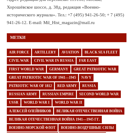
Хорошёвское шоссе, д. 38д, редакция «Военно-
исторического журнала». Тел.: +7 (495) 941-26-50; + 7 (495)
941-26-12. E-mail: Mil_Hist_magazin@mail.ru
МЕТКИ
AIR FORCE
ARTILLERY
AVIATION
BLACK SEA FLEET
CIVIL WAR
CIVIL WAR IN RUSSIA
FAR EAST
FIRST WORLD WAR
GERMANY
GREAT PATRIOTIC WAR
GREAT PATRIOTIC WAR OF 1941—1945
NAVY
PATRIOTIC WAR OF 1812
RED ARMY
RUSSIA
RUSSIAN ARMY
RUSSIAN EMPIRE
SECOND WORLD WAR
USSR
WORLD WAR I
WORLD WAR II
АЛЕКСЕЙ ОЛЕЙНИКОВ
ВЕЛИКАЯ ОТЕЧЕСТВЕННАЯ ВОЙНА
ВЕЛИКАЯ ОТЕЧЕСТВЕННАЯ ВОЙНА 1941—1945 ГГ.
ВОЕННО-МОРСКОЙ ФЛОТ
ВОЕННО-ВОЗДУШНЫЕ СИЛЫ