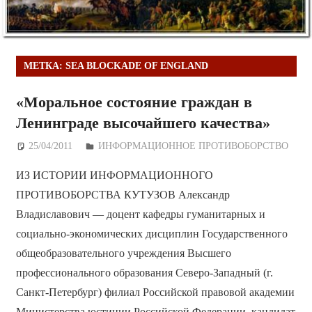
МЕТКА:
SEA BLOCKADE OF ENGLAND
«Моральное состояние граждан в
Ленинграде высочайшего качества»
25/04/2011
Дежурный по Редакции
ИНФОРМАЦИОННОЕ ПРОТИВОБОРСТВО
ИЗ ИСТОРИИ ИНФОРМАЦИОННОГО
ПРОТИВОБОРСТВА КУТУЗОВ Александр
Владиславович — доцент кафедры гуманитарных и
социально-экономических дисциплин Государственного
общеобразовательного учреждения Высшего
профессионального образования Северо-Западный (г.
Санкт-Петербург) филиал Российской правовой академии
Министерства юстиции Российской Федерации, кандидат