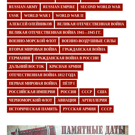
RUSSIAN ARMY
RUSSIAN EMPIRE
SECOND WORLD WAR
USSR
WORLD WAR I
WORLD WAR II
АЛЕКСЕЙ ОЛЕЙНИКОВ
ВЕЛИКАЯ ОТЕЧЕСТВЕННАЯ ВОЙНА
ВЕЛИКАЯ ОТЕЧЕСТВЕННАЯ ВОЙНА 1941—1945 ГГ.
ВОЕННО-МОРСКОЙ ФЛОТ
ВОЕННО-ВОЗДУШНЫЕ СИЛЫ
ВТОРАЯ МИРОВАЯ ВОЙНА
ГРАЖДАНСКАЯ ВОЙНА
ГЕРМАНИЯ
ГРАЖДАНСКАЯ ВОЙНА В РОССИИ
ДАЛЬНИЙ ВОСТОК
КРАСНАЯ АРМИЯ
ОТЕЧЕСТВЕННАЯ ВОЙНА 1812 ГОДА
ПЕРВАЯ МИРОВАЯ ВОЙНА
ПЁТР I
РОССИЙСКАЯ ИМПЕРИЯ
РОССИЯ
СССР
США
ЧЕРНОМОРСКИЙ ФЛОТ
АВИАЦИЯ
АРТИЛЛЕРИЯ
ИСТОРИЧЕСКАЯ ПАМЯТЬ
РУССКАЯ АРМИЯ
СССР