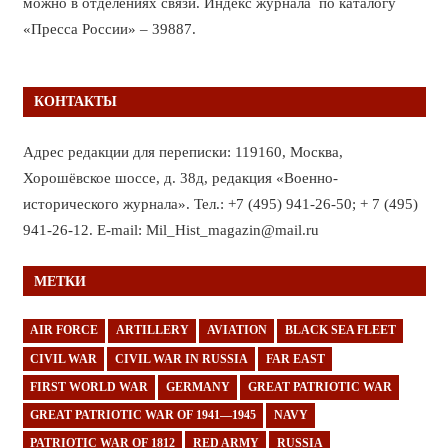
можно в отделениях связи. Индекс журнала по каталогу
«Пресса России» – 39887.
КОНТАКТЫ
Адрес редакции для переписки: 119160, Москва,
Хорошёвское шоссе, д. 38д, редакция «Военно-
исторического журнала». Тел.: +7 (495) 941-26-50; + 7 (495)
941-26-12. E-mail: Mil_Hist_magazin@mail.ru
МЕТКИ
AIR FORCE
ARTILLERY
AVIATION
BLACK SEA FLEET
CIVIL WAR
CIVIL WAR IN RUSSIA
FAR EAST
FIRST WORLD WAR
GERMANY
GREAT PATRIOTIC WAR
GREAT PATRIOTIC WAR OF 1941—1945
NAVY
PATRIOTIC WAR OF 1812
RED ARMY
RUSSIA