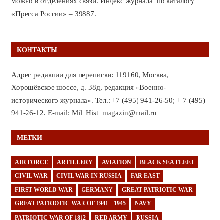
можно в отделениях связи. Индекс журнала по каталогу
«Пресса России» – 39887.
КОНТАКТЫ
Адрес редакции для переписки: 119160, Москва,
Хорошёвское шоссе, д. 38д, редакция «Военно-
исторического журнала». Тел.: +7 (495) 941-26-50; + 7 (495)
941-26-12. E-mail: Mil_Hist_magazin@mail.ru
МЕТКИ
AIR FORCE
ARTILLERY
AVIATION
BLACK SEA FLEET
CIVIL WAR
CIVIL WAR IN RUSSIA
FAR EAST
FIRST WORLD WAR
GERMANY
GREAT PATRIOTIC WAR
GREAT PATRIOTIC WAR OF 1941—1945
NAVY
PATRIOTIC WAR OF 1812
RED ARMY
RUSSIA