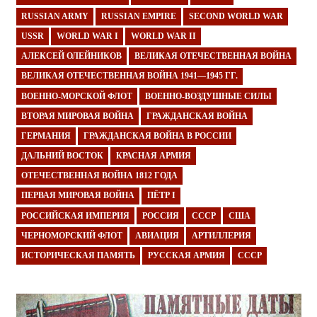
RUSSIAN ARMY
RUSSIAN EMPIRE
SECOND WORLD WAR
USSR
WORLD WAR I
WORLD WAR II
АЛЕКСЕЙ ОЛЕЙНИКОВ
ВЕЛИКАЯ ОТЕЧЕСТВЕННАЯ ВОЙНА
ВЕЛИКАЯ ОТЕЧЕСТВЕННАЯ ВОЙНА 1941—1945 ГГ.
ВОЕННО-МОРСКОЙ ФЛОТ
ВОЕННО-ВОЗДУШНЫЕ СИЛЫ
ВТОРАЯ МИРОВАЯ ВОЙНА
ГРАЖДАНСКАЯ ВОЙНА
ГЕРМАНИЯ
ГРАЖДАНСКАЯ ВОЙНА В РОССИИ
ДАЛЬНИЙ ВОСТОК
КРАСНАЯ АРМИЯ
ОТЕЧЕСТВЕННАЯ ВОЙНА 1812 ГОДА
ПЕРВАЯ МИРОВАЯ ВОЙНА
ПЁТР I
РОССИЙСКАЯ ИМПЕРИЯ
РОССИЯ
СССР
США
ЧЕРНОМОРСКИЙ ФЛОТ
АВИАЦИЯ
АРТИЛЛЕРИЯ
ИСТОРИЧЕСКАЯ ПАМЯТЬ
РУССКАЯ АРМИЯ
СССР