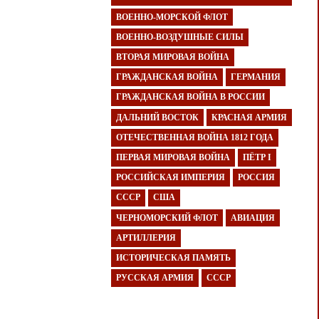
ВОЕННО-МОРСКОЙ ФЛОТ
ВОЕННО-ВОЗДУШНЫЕ СИЛЫ
ВТОРАЯ МИРОВАЯ ВОЙНА
ГРАЖДАНСКАЯ ВОЙНА
ГЕРМАНИЯ
ГРАЖДАНСКАЯ ВОЙНА В РОССИИ
ДАЛЬНИЙ ВОСТОК
КРАСНАЯ АРМИЯ
ОТЕЧЕСТВЕННАЯ ВОЙНА 1812 ГОДА
ПЕРВАЯ МИРОВАЯ ВОЙНА
ПЁТР I
РОССИЙСКАЯ ИМПЕРИЯ
РОССИЯ
СССР
США
ЧЕРНОМОРСКИЙ ФЛОТ
АВИАЦИЯ
АРТИЛЛЕРИЯ
ИСТОРИЧЕСКАЯ ПАМЯТЬ
РУССКАЯ АРМИЯ
СССР