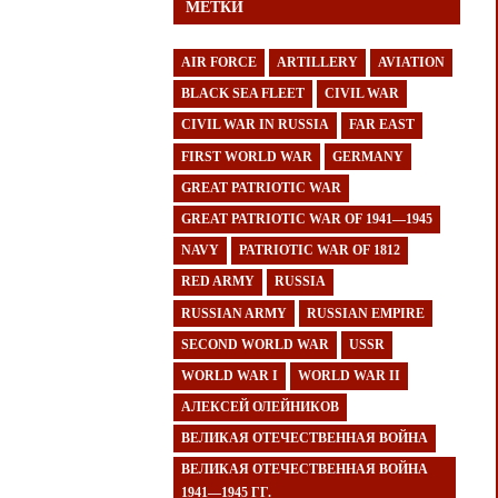
МЕТКИ
AIR FORCE
ARTILLERY
AVIATION
BLACK SEA FLEET
CIVIL WAR
CIVIL WAR IN RUSSIA
FAR EAST
FIRST WORLD WAR
GERMANY
GREAT PATRIOTIC WAR
GREAT PATRIOTIC WAR OF 1941—1945
NAVY
PATRIOTIC WAR OF 1812
RED ARMY
RUSSIA
RUSSIAN ARMY
RUSSIAN EMPIRE
SECOND WORLD WAR
USSR
WORLD WAR I
WORLD WAR II
АЛЕКСЕЙ ОЛЕЙНИКОВ
ВЕЛИКАЯ ОТЕЧЕСТВЕННАЯ ВОЙНА
ВЕЛИКАЯ ОТЕЧЕСТВЕННАЯ ВОЙНА
1941—1945 ГГ.