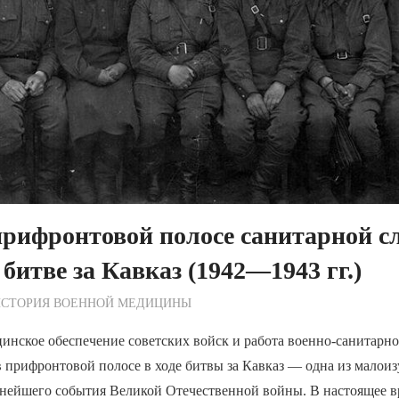
прифронтовой полосе санитарной с
 битве за Кавказ (1942—1943 гг.)
ежурный по Редакции
ИСТОРИЯ ВОЕННОЙ МЕДИЦИНЫ
инское обеспечение советских войск и работа военно-санитарн
в прифронтовой полосе в ходе битвы за Кавказ — одна из малои
жнейшего события Великой Отечественной войны. В настоящее в