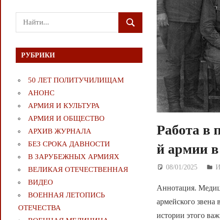
Поиск
ПОИСК
для:
РУБРИКИ
50 ЛЕТ ПОЛИТУЧИЛИЩАМ
АНОНС
АРМИЯ И КУЛЬТУРА
АРМИЯ И ОБЩЕСТВО
Работа в 
АРХИВ ЖУРНАЛА
БЕЗ СРОКА ДАВНОСТИ
й армии в
В ЗАРУБЕЖНЫХ АРМИЯХ
08/01/2025
Д
ВЕЛИКАЯ ОТЕЧЕСТВЕННАЯ
ВИДЕО
Аннотация. Медиц
ВОЕННАЯ ЛЕТОПИСЬ
армейского звена 
ОТЕЧЕСТВА
истории этого ва