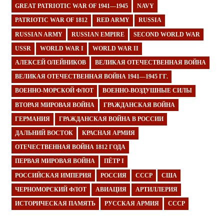
GREAT PATRIOTIC WAR OF 1941—1945
NAVY
PATRIOTIC WAR OF 1812
RED ARMY
RUSSIA
RUSSIAN ARMY
RUSSIAN EMPIRE
SECOND WORLD WAR
USSR
WORLD WAR I
WORLD WAR II
АЛЕКСЕЙ ОЛЕЙНИКОВ
ВЕЛИКАЯ ОТЕЧЕСТВЕННАЯ ВОЙНА
ВЕЛИКАЯ ОТЕЧЕСТВЕННАЯ ВОЙНА 1941—1945 ГГ.
ВОЕННО-МОРСКОЙ ФЛОТ
ВОЕННО-ВОЗДУШНЫЕ СИЛЫ
ВТОРАЯ МИРОВАЯ ВОЙНА
ГРАЖДАНСКАЯ ВОЙНА
ГЕРМАНИЯ
ГРАЖДАНСКАЯ ВОЙНА В РОССИИ
ДАЛЬНИЙ ВОСТОК
КРАСНАЯ АРМИЯ
ОТЕЧЕСТВЕННАЯ ВОЙНА 1812 ГОДА
ПЕРВАЯ МИРОВАЯ ВОЙНА
ПЁТР I
РОССИЙСКАЯ ИМПЕРИЯ
РОССИЯ
СССР
США
ЧЕРНОМОРСКИЙ ФЛОТ
АВИАЦИЯ
АРТИЛЛЕРИЯ
ИСТОРИЧЕСКАЯ ПАМЯТЬ
РУССКАЯ АРМИЯ
СССР