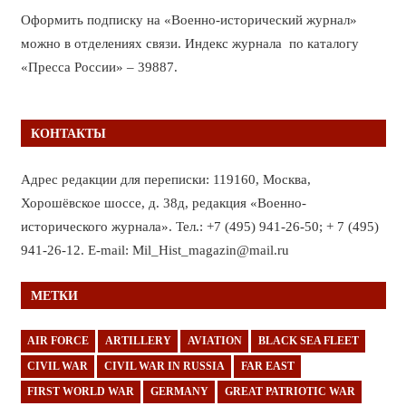
Оформить подписку на «Военно-исторический журнал»
можно в отделениях связи. Индекс журнала по каталогу
«Пресса России» – 39887.
КОНТАКТЫ
Адрес редакции для переписки: 119160, Москва,
Хорошёвское шоссе, д. 38д, редакция «Военно-
исторического журнала». Тел.: +7 (495) 941-26-50; + 7 (495)
941-26-12. E-mail: Mil_Hist_magazin@mail.ru
МЕТКИ
AIR FORCE
ARTILLERY
AVIATION
BLACK SEA FLEET
CIVIL WAR
CIVIL WAR IN RUSSIA
FAR EAST
FIRST WORLD WAR
GERMANY
GREAT PATRIOTIC WAR