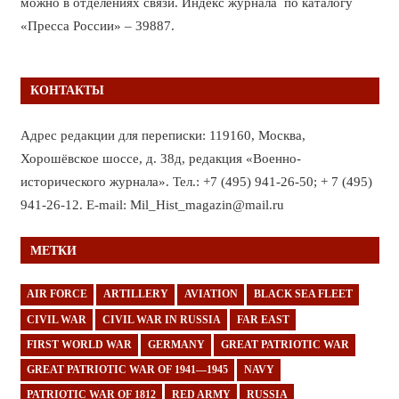
можно в отделениях связи. Индекс журнала по каталогу
«Пресса России» – 39887.
КОНТАКТЫ
Адрес редакции для переписки: 119160, Москва,
Хорошёвское шоссе, д. 38д, редакция «Военно-
исторического журнала». Тел.: +7 (495) 941-26-50; + 7 (495)
941-26-12. E-mail: Mil_Hist_magazin@mail.ru
МЕТКИ
AIR FORCE
ARTILLERY
AVIATION
BLACK SEA FLEET
CIVIL WAR
CIVIL WAR IN RUSSIA
FAR EAST
FIRST WORLD WAR
GERMANY
GREAT PATRIOTIC WAR
GREAT PATRIOTIC WAR OF 1941—1945
NAVY
PATRIOTIC WAR OF 1812
RED ARMY
RUSSIA