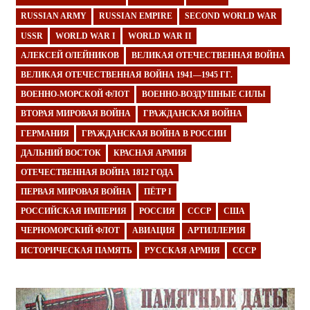
RUSSIAN ARMY
RUSSIAN EMPIRE
SECOND WORLD WAR
USSR
WORLD WAR I
WORLD WAR II
АЛЕКСЕЙ ОЛЕЙНИКОВ
ВЕЛИКАЯ ОТЕЧЕСТВЕННАЯ ВОЙНА
ВЕЛИКАЯ ОТЕЧЕСТВЕННАЯ ВОЙНА 1941—1945 ГГ.
ВОЕННО-МОРСКОЙ ФЛОТ
ВОЕННО-ВОЗДУШНЫЕ СИЛЫ
ВТОРАЯ МИРОВАЯ ВОЙНА
ГРАЖДАНСКАЯ ВОЙНА
ГЕРМАНИЯ
ГРАЖДАНСКАЯ ВОЙНА В РОССИИ
ДАЛЬНИЙ ВОСТОК
КРАСНАЯ АРМИЯ
ОТЕЧЕСТВЕННАЯ ВОЙНА 1812 ГОДА
ПЕРВАЯ МИРОВАЯ ВОЙНА
ПЁТР I
РОССИЙСКАЯ ИМПЕРИЯ
РОССИЯ
СССР
США
ЧЕРНОМОРСКИЙ ФЛОТ
АВИАЦИЯ
АРТИЛЛЕРИЯ
ИСТОРИЧЕСКАЯ ПАМЯТЬ
РУССКАЯ АРМИЯ
СССР