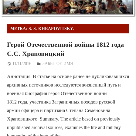
МЕТКА:
S. S. KHRAPOVITSKY.
Герой Отечественной войны 1812 года
С.С. Храповицкий
11/11/2016
Дежурный по Редакции
ЗАБЫТОЕ ИМЯ
Аннотация. В статье на основе ранее не публиковавшихся
архивных источников исследуются жизненный путь и
военная биография героя Отечественной войны
1812 года, участника Заграничных походов русской
армии офицера и партизана Степана Семёновича
Храповицкого. Summary. The article based on previously
unpublished archival sources, examines the life and military
biography of the hero of the