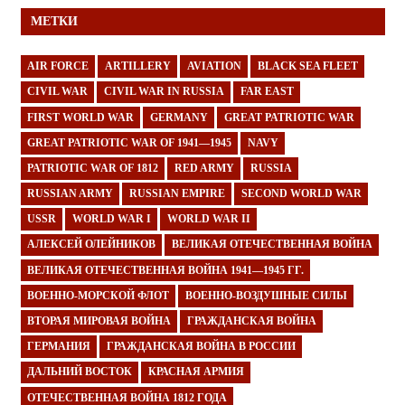
МЕТКИ
AIR FORCE
ARTILLERY
AVIATION
BLACK SEA FLEET
CIVIL WAR
CIVIL WAR IN RUSSIA
FAR EAST
FIRST WORLD WAR
GERMANY
GREAT PATRIOTIC WAR
GREAT PATRIOTIC WAR OF 1941—1945
NAVY
PATRIOTIC WAR OF 1812
RED ARMY
RUSSIA
RUSSIAN ARMY
RUSSIAN EMPIRE
SECOND WORLD WAR
USSR
WORLD WAR I
WORLD WAR II
АЛЕКСЕЙ ОЛЕЙНИКОВ
ВЕЛИКАЯ ОТЕЧЕСТВЕННАЯ ВОЙНА
ВЕЛИКАЯ ОТЕЧЕСТВЕННАЯ ВОЙНА 1941—1945 ГГ.
ВОЕННО-МОРСКОЙ ФЛОТ
ВОЕННО-ВОЗДУШНЫЕ СИЛЫ
ВТОРАЯ МИРОВАЯ ВОЙНА
ГРАЖДАНСКАЯ ВОЙНА
ГЕРМАНИЯ
ГРАЖДАНСКАЯ ВОЙНА В РОССИИ
ДАЛЬНИЙ ВОСТОК
КРАСНАЯ АРМИЯ
ОТЕЧЕСТВЕННАЯ ВОЙНА 1812 ГОДА