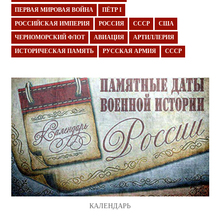
ПЕРВАЯ МИРОВАЯ ВОЙНА
ПЁТР I
РОССИЙСКАЯ ИМПЕРИЯ
РОССИЯ
СССР
США
ЧЕРНОМОРСКИЙ ФЛОТ
АВИАЦИЯ
АРТИЛЛЕРИЯ
ИСТОРИЧЕСКАЯ ПАМЯТЬ
РУССКАЯ АРМИЯ
СССР
КАЛЕНДАРЬ