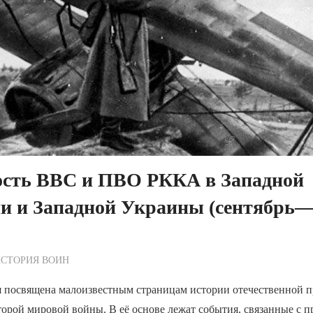
ость ВВС и ПВО РККА в Западной
ии и Западной Украины (сентябрь
ежурный по Редакции
СТОРИЯ ВОИН
я посвящена малоизвестным страницам истории отечественной 
орой мировой войны. В её основе лежат события, связанные с 