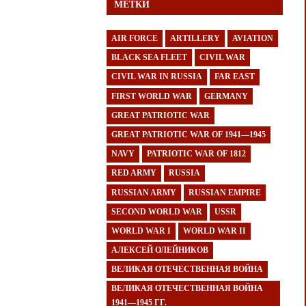
МЕТКИ
AIR FORCE
ARTILLERY
AVIATION
BLACK SEA FLEET
CIVIL WAR
CIVIL WAR IN RUSSIA
FAR EAST
FIRST WORLD WAR
GERMANY
GREAT PATRIOTIC WAR
GREAT PATRIOTIC WAR OF 1941—1945
NAVY
PATRIOTIC WAR OF 1812
RED ARMY
RUSSIA
RUSSIAN ARMY
RUSSIAN EMPIRE
SECOND WORLD WAR
USSR
WORLD WAR I
WORLD WAR II
АЛЕКСЕЙ ОЛЕЙНИКОВ
ВЕЛИКАЯ ОТЕЧЕСТВЕННАЯ ВОЙНА
ВЕЛИКАЯ ОТЕЧЕСТВЕННАЯ ВОЙНА
1941—1945 ГГ.