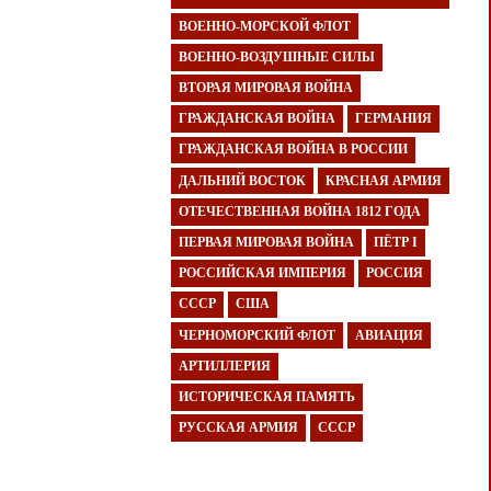
ВОЕННО-МОРСКОЙ ФЛОТ
ВОЕННО-ВОЗДУШНЫЕ СИЛЫ
ВТОРАЯ МИРОВАЯ ВОЙНА
ГРАЖДАНСКАЯ ВОЙНА
ГЕРМАНИЯ
ГРАЖДАНСКАЯ ВОЙНА В РОССИИ
ДАЛЬНИЙ ВОСТОК
КРАСНАЯ АРМИЯ
ОТЕЧЕСТВЕННАЯ ВОЙНА 1812 ГОДА
ПЕРВАЯ МИРОВАЯ ВОЙНА
ПЁТР I
РОССИЙСКАЯ ИМПЕРИЯ
РОССИЯ
СССР
США
ЧЕРНОМОРСКИЙ ФЛОТ
АВИАЦИЯ
АРТИЛЛЕРИЯ
ИСТОРИЧЕСКАЯ ПАМЯТЬ
РУССКАЯ АРМИЯ
СССР