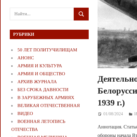
Поиск
ПОИСК
для:
РУБРИКИ
50 ЛЕТ ПОЛИТУЧИЛИЩАМ
АНОНС
АРМИЯ И КУЛЬТУРА
АРМИЯ И ОБЩЕСТВО
Деятельн
АРХИВ ЖУРНАЛА
Белорусс
БЕЗ СРОКА ДАВНОСТИ
В ЗАРУБЕЖНЫХ АРМИЯХ
1939 г.)
ВЕЛИКАЯ ОТЕЧЕСТВЕННАЯ
ВИДЕО
01/08/2024
Д
И
ВОЕННАЯ ЛЕТОПИСЬ
Аннотация. Стать
ОТЕЧЕСТВА
обороны начала Вт