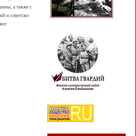
ины, а также с
й и советско-
яют