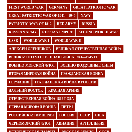
FIRST WORLD WAR
GERMANY
GREAT PATRIOTIC WAR
GREAT PATRIOTIC WAR OF 1941—1945
NAVY
PATRIOTIC WAR OF 1812
RED ARMY
RUSSIA
RUSSIAN ARMY
RUSSIAN EMPIRE
SECOND WORLD WAR
USSR
WORLD WAR I
WORLD WAR II
АЛЕКСЕЙ ОЛЕЙНИКОВ
ВЕЛИКАЯ ОТЕЧЕСТВЕННАЯ ВОЙНА
ВЕЛИКАЯ ОТЕЧЕСТВЕННАЯ ВОЙНА 1941—1945 ГГ.
ВОЕННО-МОРСКОЙ ФЛОТ
ВОЕННО-ВОЗДУШНЫЕ СИЛЫ
ВТОРАЯ МИРОВАЯ ВОЙНА
ГРАЖДАНСКАЯ ВОЙНА
ГЕРМАНИЯ
ГРАЖДАНСКАЯ ВОЙНА В РОССИИ
ДАЛЬНИЙ ВОСТОК
КРАСНАЯ АРМИЯ
ОТЕЧЕСТВЕННАЯ ВОЙНА 1812 ГОДА
ПЕРВАЯ МИРОВАЯ ВОЙНА
ПЁТР I
РОССИЙСКАЯ ИМПЕРИЯ
РОССИЯ
СССР
США
ЧЕРНОМОРСКИЙ ФЛОТ
АВИАЦИЯ
АРТИЛЛЕРИЯ
ИСТОРИЧЕСКАЯ ПАМЯТЬ
РУССКАЯ АРМИЯ
СССР