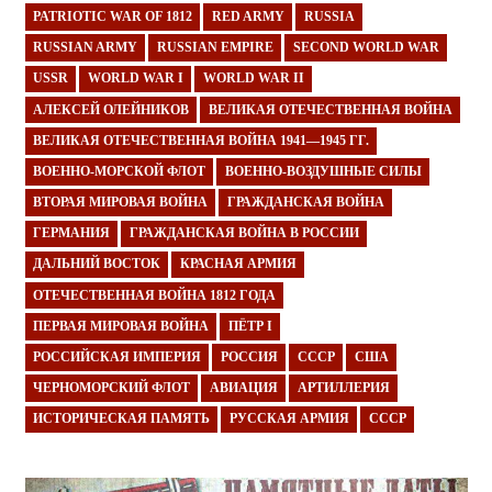
PATRIOTIC WAR OF 1812
RED ARMY
RUSSIA
RUSSIAN ARMY
RUSSIAN EMPIRE
SECOND WORLD WAR
USSR
WORLD WAR I
WORLD WAR II
АЛЕКСЕЙ ОЛЕЙНИКОВ
ВЕЛИКАЯ ОТЕЧЕСТВЕННАЯ ВОЙНА
ВЕЛИКАЯ ОТЕЧЕСТВЕННАЯ ВОЙНА 1941—1945 ГГ.
ВОЕННО-МОРСКОЙ ФЛОТ
ВОЕННО-ВОЗДУШНЫЕ СИЛЫ
ВТОРАЯ МИРОВАЯ ВОЙНА
ГРАЖДАНСКАЯ ВОЙНА
ГЕРМАНИЯ
ГРАЖДАНСКАЯ ВОЙНА В РОССИИ
ДАЛЬНИЙ ВОСТОК
КРАСНАЯ АРМИЯ
ОТЕЧЕСТВЕННАЯ ВОЙНА 1812 ГОДА
ПЕРВАЯ МИРОВАЯ ВОЙНА
ПЁТР I
РОССИЙСКАЯ ИМПЕРИЯ
РОССИЯ
СССР
США
ЧЕРНОМОРСКИЙ ФЛОТ
АВИАЦИЯ
АРТИЛЛЕРИЯ
ИСТОРИЧЕСКАЯ ПАМЯТЬ
РУССКАЯ АРМИЯ
СССР