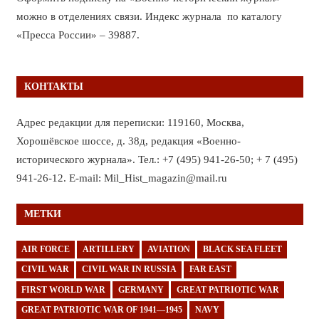
можно в отделениях связи. Индекс журнала по каталогу
«Пресса России» – 39887.
КОНТАКТЫ
Адрес редакции для переписки: 119160, Москва,
Хорошёвское шоссе, д. 38д, редакция «Военно-
исторического журнала». Тел.: +7 (495) 941-26-50; + 7 (495)
941-26-12. E-mail: Mil_Hist_magazin@mail.ru
МЕТКИ
AIR FORCE
ARTILLERY
AVIATION
BLACK SEA FLEET
CIVIL WAR
CIVIL WAR IN RUSSIA
FAR EAST
FIRST WORLD WAR
GERMANY
GREAT PATRIOTIC WAR
GREAT PATRIOTIC WAR OF 1941—1945
NAVY